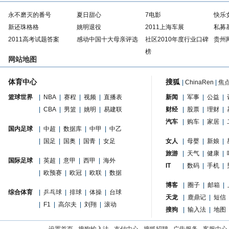
永不磨灭的番号
夏日甜心
7电影
快乐
新还珠格格
姚明退役
2011上海车展
私募
2011高考试题答案
感动中国十大母亲评选
社区2010年度行业口碑
贵州
榜
网站地图
体育中心
搜狐
|
ChinaRen
|
焦
篮球世界
|
NBA
|
赛程
|
视频
|
直播表
新闻
|
军事
|
公益
|
|
CBA
|
男篮
|
姚明
|
易建联
财经
|
股票
|
理财
|
汽车
|
购车
|
家居
|
国内足球
|
中超
|
数据库
|
中甲
|
中乙
|
国足
|
国奥
|
国青
|
女足
女人
|
母婴
|
新娘
|
旅游
|
天气
|
健康
|
国际足球
|
英超
|
意甲
|
西甲
|
海外
IT
|
数码
|
手机
|
|
欧预赛
|
欧冠
|
欧联
|
数据
博客
|
圈子
|
邮箱
|
综合体育
|
乒乓球
|
排球
|
体操
|
台球
天龙
|
鹿鼎记
|
短信
|
F1
|
高尔夫
|
刘翔
|
滚动
搜狗
|
输入法
|
地图