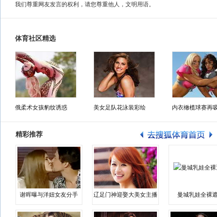
我们尊重网友发言的权利，请您尊重他人，文明用语。
体育社区精选
俄柔术女孩豹纹诱惑
美女足队花泳装彩绘
内衣橄榄球赛再
精彩推荐
谢晖曝与洋妞女友分手
辽足门神迎娶大美女主播
曼城乳娃全裸遮