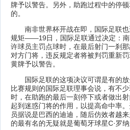
牌予以警告。另外，助跑过程中的停顿
的。
南非世界杯开战在即，国际足联也
规矩——19日，国际足联通过决定：
许球员主罚点球时，在最后射门一刹那
对方门将，违反规定者将被判罚重新罚
黄牌予以警告。
国际足联的这项决议可谓是有的放
比赛规则的国际足联理事会说，有不少
时，在助跑的最后一刻停下或者做出射
起到迷惑门将的作用，以提高命中率。
员据说是巴西的迪迪，随后仿效者越来
的最有名的无疑就是葡萄牙球星C·罗