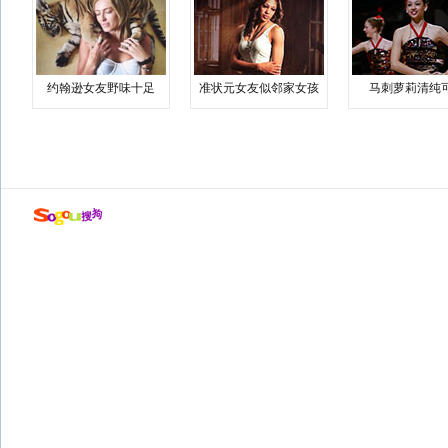
约翰逊女友野味十足
准状元女友似邻家女孩
马刺萝莉清纯