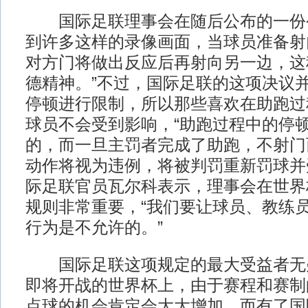
国际足联理事会在随后公布的一份公
到许多这样的录像画面，当球员准备射
对方门将做出反应后再射向另一边，这
德精神。”不过，国际足联的这项决议
停顿进行限制，所以那些喜欢在助跑过
球员不会受到影响，“助跑过程中的停
的，而一旦主罚者完成了助跑，不射门
动作将视为违例，将被判罚重新罚球并
际足联官员瓦尔科表示，理事会在世界
规则非常重要，“我们要让球员、教练
行为是不允许的。”
国际足联这项规定的最大受益者无
即将开战的世界杯上，由于赛程和赛制
点球的机会肯定会大大增加，而有了国