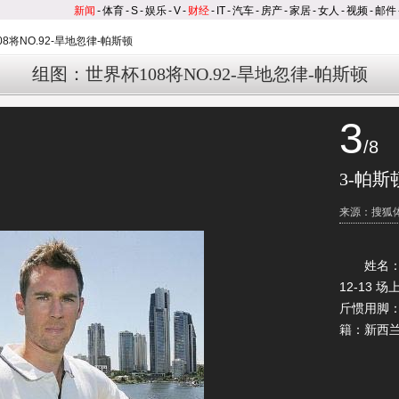
新闻
-
体育
-
S
-
娱乐
-
V
-
财经
-
IT
-
汽车
-
房产
-
家居
-
女人
-
视频
-
邮件
8将NO.92-旱地忽律-帕斯顿
组图：世界杯108将NO.92-旱地忽律-帕斯顿
3
/8
3-帕
来源：搜狐
姓名：帕斯顿
12-13 
斤惯用脚：
籍：新西