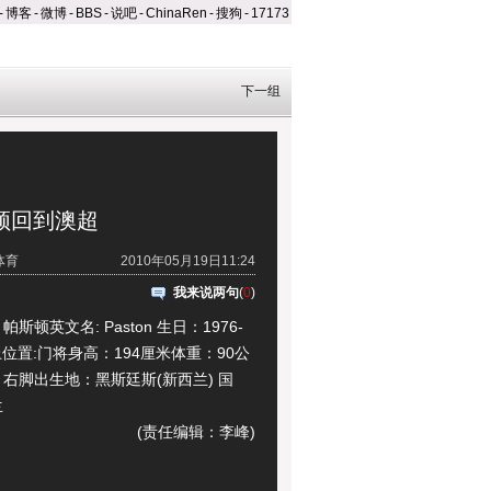
-
博客
-
微博
-
BBS
-
说吧
-
ChinaRen
-
搜狗
-
17173
下一组
斯顿回到澳超
体育
2010年05月19日11:24
我来说两句
(
0
)
英文名: Paston 生日：1976-
场上位置:门将身高：194厘米体重：90公
右脚出生地：黑斯廷斯(新西兰) 国
兰
(责任编辑：李峰)