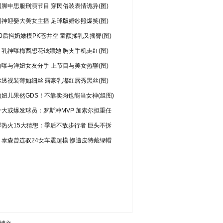
脚申思服刑演节目 穿民俗装表情诡异(图)
神迎娶大美女主播 足球版婚纱照爆笑(图)
0后抖奶嫩模PK苍井空 童颜揉乳又摇臀(图)
乳神曝梅西想花钱嫖她 胸夹手机走红(图)
曝与洋妞女友分手 上节目与美女热聊(图)
透视装薄如细丝 露豪乳嘟红唇秀黑丝(图)
妞儿果然GDS！不靠卖肉也能当女神(组图)
十大或爆发球员：罗斯冲MVP 加索尔担重任
季热火15大猜想：季后不敌步行者 巨头不拆
：泰森曾连驭24女车震超模 惨遭皮特戴绿帽