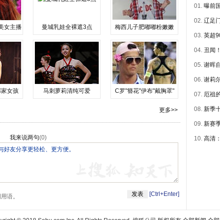
01.
曝前国
02.
辽足门
美女主播
曼城乳娃全裸遮3点
梅西儿子肥嘟嘟粉嫩嫩
03.
英超9
04.
丑闻！
05.
谢晖自
06.
谢莉尔
邻家女孩
马刺萝莉清纯可爱
C罗"簪花"伊布"戴胸罩"
07.
厄祖的
08.
新季
更多>>
09.
新赛
我来说两句
(
0
)
10.
高清
[Ctrl+Enter]
明用语。