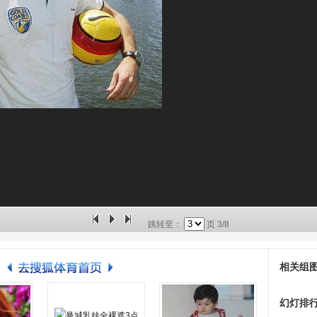
跳转至：
页
3/8
相关组
幻灯排