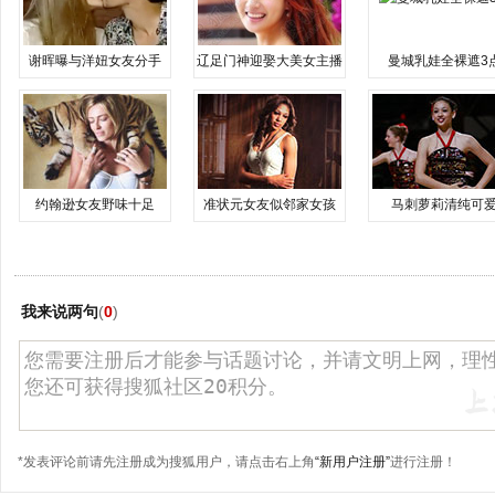
谢晖曝与洋妞女友分手
辽足门神迎娶大美女主播
曼城乳娃全裸遮3
约翰逊女友野味十足
准状元女友似邻家女孩
马刺萝莉清纯可
我来说两句
(
0
)
*发表评论前请先注册成为搜狐用户，请点击右上角
“新用户注册”
进行注册！