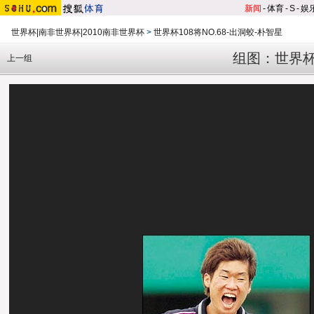
新闻
-
体育
-
S
-
娱
世界杯|南非世界杯|2010南非世界杯
>
世界杯108将NO.68-出洞蛟-朴智星
组图：世界杯
上一组