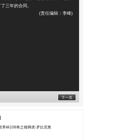
订了三年的合同。
(责任编辑：李峰)
下一页
图
世界杯108将之矮脚虎-罗比尼奥