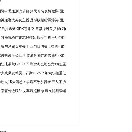
行
脚申思服刑演节目 穿民俗装表情诡异(图)
神迎娶大美女主播 足球版婚纱照爆笑(图)
0后抖奶嫩模PK苍井空 童颜揉乳又摇臀(图)
乳神曝梅西想花钱嫖她 胸夹手机走红(图)
曝与洋妞女友分手 上节目与美女热聊(图)
透视装薄如细丝 露豪乳嘟红唇秀黑丝(图)
妞儿果然GDS！不靠卖肉也能当女神(组图)
十大或爆发球员：罗斯冲MVP 加索尔担重任
季热火15大猜想：季后不敌步行者 巨头不拆
：泰森曾连驭24女车震超模 惨遭皮特戴绿帽