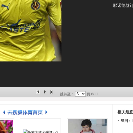
耶诺德签
跳转至：
页
6/11
相关组
组图：