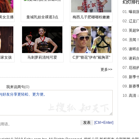
幻灯排
01.
曝前国
美女主播
曼城乳娃全裸遮3点
梅西儿子肥嘟嘟粉嫩嫩
02.
辽足门
03.
英超9
04.
丑闻！
05.
谢晖自
邻家女孩
马刺萝莉清纯可爱
C罗"簪花"伊布"戴胸罩"
06.
谢莉尔
07.
厄祖的
更多>>
08.
新季
09.
新赛
我来说两句
(
0
)
10.
高清
[Ctrl+Enter]
明用语。