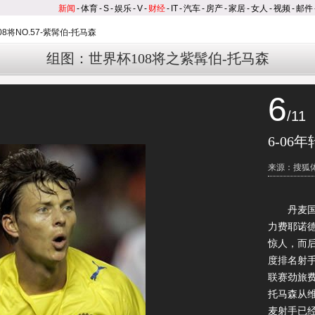
新闻
-
体育
-
S
-
娱乐
-
V
-
财经
-
IT
-
汽车
-
房产
-
家居
-
女人
-
视频
-
邮件
8将NO.57-紫髯伯-托马森
组图：世界杯108将之紫髯伯-托马森
6
/11
6-06
来源：搜狐
丹麦国家
力费耶诺
惊人，而
度排名射手
联赛劲旅
托马森从
麦射手已