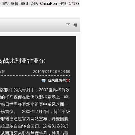
-
博客
-
微博
-
BBS
-
说吧
-
ChinaRen
-
搜狗
-
17173
下一组
年转战比利亚雷亚尔
体育
2010年04月19日14:59
我来说两句
(
0
)
队中的头号射手，2002世界杯前效
德的托马森便在欧洲联盟杯赛场上一鸣
后韩日世界杯赛场小组赛中威风八面一
榜首位。 2008年7月2日，荷兰甲级
费耶诺德通过官方网站宣布，丹麦国脚
维拉里尔自由转会回归。这名31岁的丹
经从西班牙来到荷兰鹿特丹，并且与费