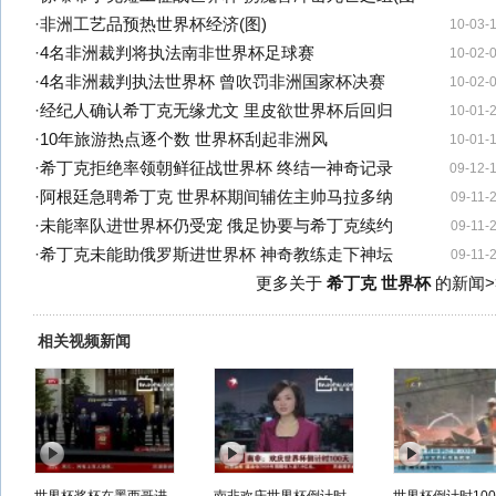
·
非洲工艺品预热世界杯经济(图)
10-03-
·
4名非洲裁判将执法南非世界杯足球赛
10-02-
·
4名非洲裁判执法世界杯 曾吹罚非洲国家杯决赛
10-02-
·
经纪人确认希丁克无缘尤文 里皮欲世界杯后回归
10-01-
·
10年旅游热点逐个数 世界杯刮起非洲风
10-01-
·
希丁克拒绝率领朝鲜征战世界杯 终结一神奇记录
09-12-
·
阿根廷急聘希丁克 世界杯期间辅佐主帅马拉多纳
09-11-
·
未能率队进世界杯仍受宠 俄足协要与希丁克续约
09-11-
·
希丁克未能助俄罗斯进世界杯 神奇教练走下神坛
09-11-
更多关于
希丁克 世界杯
的新闻>
相关视频新闻