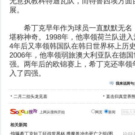
无意执教科特迪瓦队，而特鲁西埃方面
展。
希丁克早年作为球员一直默默无名，
堪称神奇。1998年，他率领荷兰队进
4年后又率领韩国队在韩日世界杯上历
2006年，他率领弱旅澳大利亚队在德国
强。两年后的欧锦赛上，希丁克还率领
入了四强。
我来说两句
(
二月二抬头龙见喜
直击归真堂养
上网从搜狗开始
网页
新闻
相关新闻
·
惊曝希丁克短工征战世界杯 携魔兽冲击死亡之组(图
10-03-