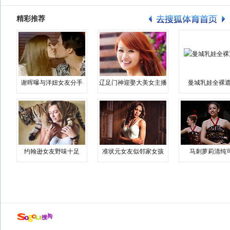
精彩推荐
谢晖曝与洋妞女友分手
辽足门神迎娶大美女主播
曼城乳娃全裸遮
约翰逊女友野味十足
准状元女友似邻家女孩
马刺萝莉清纯