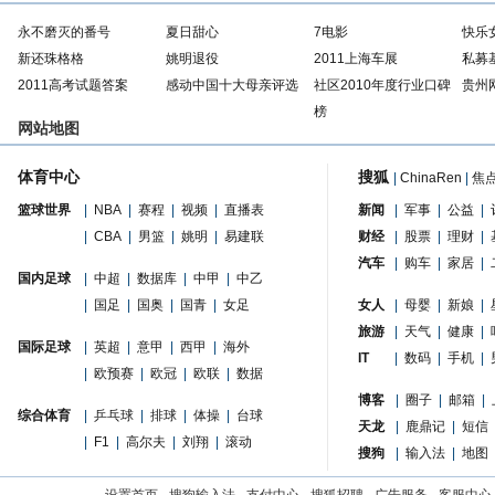
永不磨灭的番号
夏日甜心
7电影
快乐
新还珠格格
姚明退役
2011上海车展
私募
2011高考试题答案
感动中国十大母亲评选
社区2010年度行业口碑
贵州
榜
网站地图
体育中心
搜狐
|
ChinaRen
|
焦
篮球世界
|
NBA
|
赛程
|
视频
|
直播表
新闻
|
军事
|
公益
|
|
CBA
|
男篮
|
姚明
|
易建联
财经
|
股票
|
理财
|
汽车
|
购车
|
家居
|
国内足球
|
中超
|
数据库
|
中甲
|
中乙
|
国足
|
国奥
|
国青
|
女足
女人
|
母婴
|
新娘
|
旅游
|
天气
|
健康
|
国际足球
|
英超
|
意甲
|
西甲
|
海外
IT
|
数码
|
手机
|
|
欧预赛
|
欧冠
|
欧联
|
数据
博客
|
圈子
|
邮箱
|
综合体育
|
乒乓球
|
排球
|
体操
|
台球
天龙
|
鹿鼎记
|
短信
|
F1
|
高尔夫
|
刘翔
|
滚动
搜狗
|
输入法
|
地图