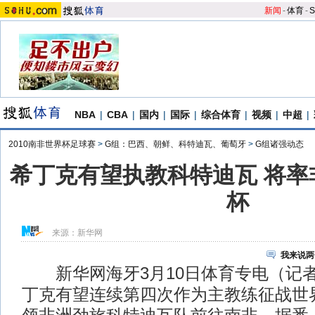
新闻
-
体育
-
S
NBA
|
CBA
|
国内
|
国际
|
综合体育
|
视频
|
中超
|
2010南非世界杯足球赛
>
G组：巴西、朝鲜、科特迪瓦、葡萄牙
>
G组诸强动态
希丁克有望执教科特迪瓦 将率
杯
来源：
新华网
我来说两
新华网海牙3月10日体育专电（记
丁克有望连续第四次作为主教练征战世