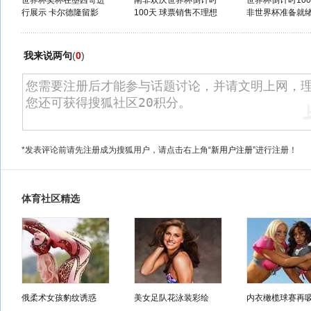
世界杯奖杯在墨西哥进
南非欢庆世界杯倒计时
世界杯倒计时100
行展示 卡尔德隆留影
100天 球票销售不理想
非世界杯准备就
我来说两句
(
0
)
*发表评论前请先注册成为搜狐用户，请点击右上角
“新用户注册”
进行注册！
体育社区精选
俄柔术女孩豹纹诱惑
美女足队花泳装彩绘
内衣橄榄球赛再