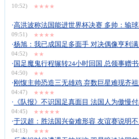
10:52)
★★★★
·
高洪波称法国能进世界杯决赛 多帅：输
09:51)
★★★★
·
杨旭：我已成国足多面手 对决偶像亨利
04:52)
★★
·
国足魔鬼行程辗转24小时回国 总领事赠
04:50)
★★
·
刚愎主帅恐造三无雄鸡 弃数巨星难现齐
04:47)
★★★★
·
《队报》不识国足真面目 法国人为傲慢
04:45)
★★★★★
·
于汉超：胜法国兴奋难形容 友谊赛说明
04:13)
★★★