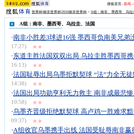
搜狐首页
-
新闻
-
世界杯|南非世界杯|2010南非世界杯
>
A组：南非、墨西哥、乌拉
A组：南非、墨西哥、乌拉圭、法国
·
南非小胜差3球进16强 墨西哥负南美兄弟
17:27)
★★
·
东道主胜法国双双出局 乌拉圭胜墨西哥
16:13)
★★
·
法国耻辱出局乌墨拒默契球 “法”力全无徒
14:38)
★★
·
法国出局功勋亨利无力救主 南非成最悲
10:58)
★★
·
乌墨齐晋级拒绝默契球 高卢鸡一胜难求
09:37)
★★
·
A组收官乌墨携手出线 法国受耻辱南非赢