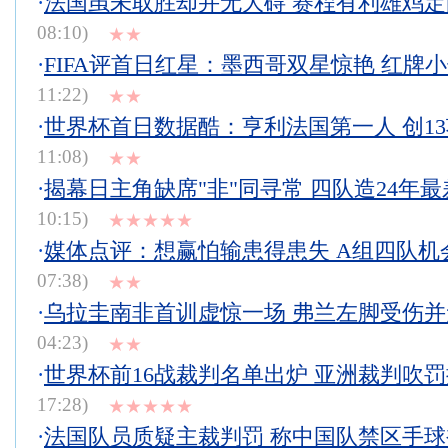
·
法国虽未取胜却并无大碍 赛程有利雄鸡
08:10)
★★
·
FIFA评首日红星：墨西哥双星惊艳 红牌
11:22)
★★
·
世界杯首日数据酷：亨利法国第一人 创1
11:08)
★★
·
揭幕日主角缺席"非"同寻常 四队造24年
10:15)
★★★★★
·
媒体点评：想赢怕输患得患失 A组四队机
07:38)
★★
·
乌拉圭南非首训虚惊一场 弗兰左脚受伤
04:23)
★★
·
世界杯前16战裁判名单出炉 亚洲裁判吹
17:28)
★★★★★
·
法国队员质疑主裁判罚 称中国队禁区手