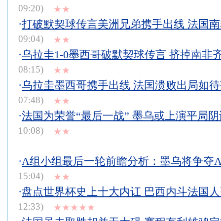
09:20)
★★
·
打破默契球传言美洲兄弟携手出线 法国
09:04)
★★
·
乌拉圭1-0墨西哥破默契球传言 挤掉南非
08:15)
★★
·
乌拉圭墨西哥携手出线 法国溃败出局如
07:48)
★★
·
法国为荣誉“最后一战” 墨乌或上演平局阴
10:08)
★★
·
A组小组最后一轮前瞻分析：墨乌将争夺
15:04)
★★
·
盘点世界杯史上十大内讧 巴西内斗法国
12:33)
★★★★★