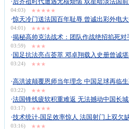
·
后齐祖时代遭遇无核烦恼 双星暗淡法国
04:03)
★★★★★
·
惊天冷门送法国百年耻辱 曾诚出彩外电
04:01)
★★★★
·
揭秘高帅克法战术：团队作战绝招掐死对
03:59)
★★★
·
国足抗法亮点荟萃 邓卓翔载入史册曾诚
03:24)
★★★
·
高洪波颠覆恩师当年理念 中国足球再临
03:22)
★★★
·
法国锋线疲软积重难返 无法撼动中国长
03:17)
★★★★
·
技术统计-国足效率惊人 法国射门上双欠
03:16)
★★★