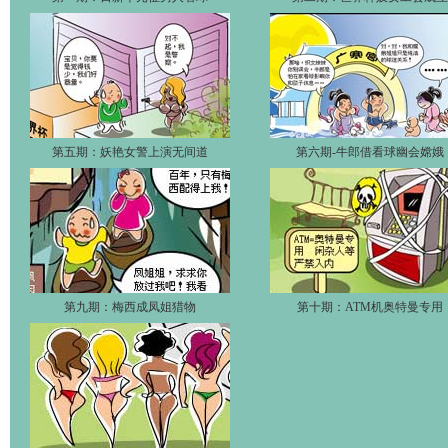
第五期：妖艳女警上演无间道
第六期-牛郎借看球幽会嫦娥
第九期：梅西成凤姐猎物
第十期：ATM机奥特曼专用