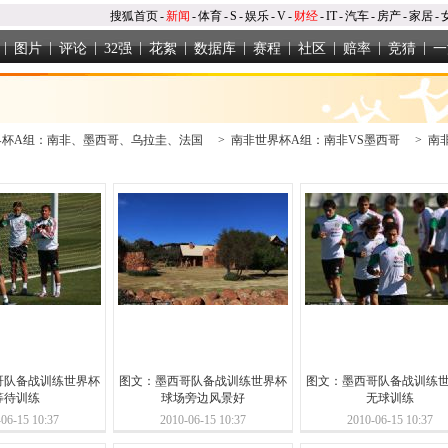
搜狐首页
-
新闻
-
体育
-
S
-
娱乐
-
V
-
财经
-
IT
-
汽车
-
房产
-
家居
-
|
|
|
|
|
|
|
|
|
|
图片
评论
32强
花絮
数据库
赛程
社区
赔率
竞猜
一
界杯A组：南非、墨西哥、乌拉圭、法国
>
南非世界杯A组：南非VS墨西哥
>
南
哥队备战训练世界杯
图文：墨西哥队备战训练世界杯
图文：墨西哥队备战训练
等待训练
球场旁边风景好
无球训练
06-15 10:37
2010-06-15 10:37
2010-06-15 10:37