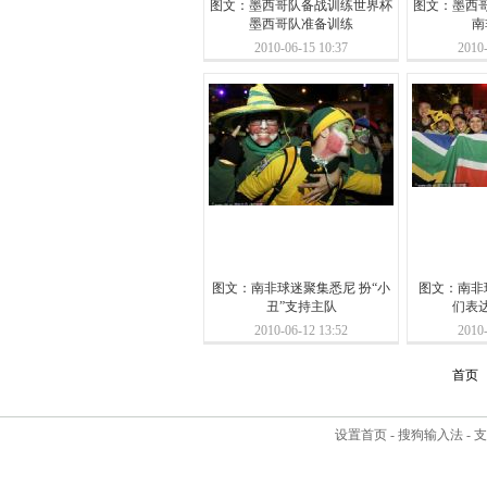
图文：墨西哥队备战训练世界杯
图文：墨西
墨西哥队准备训练
南
2010-06-15 10:37
2010-
图文：南非球迷聚集悉尼 扮“小
图文：南非
丑”支持主队
们表
2010-06-12 13:52
2010-
首页
设置首页
-
搜狗输入法
-
支