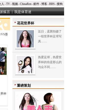
女人
-
TV
-
视频
-
ChinaRen
-
邮件
-
博客
-
BBS
-
搜狗
|
派狐言
我是体育迷
花花世界杯
近日，孟茜拍摄了
非VS墨
一组世界杯足球写
真……
热爱足球，热爱世
界杯的你是那么的
与众不同……
重磅策划
世界杯