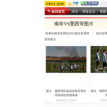
|
|
返回首页
滚动
搜狐直击
视频
南非VS墨西哥图片
世界杯|南非世界杯|2010南非世界杯
>
南非世
西哥图片
图文：墨西哥队备战训练世界杯
图文：墨西
训练场边炊烟袅袅
2010-06-15 10:37
2010-