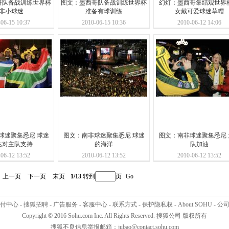
哥队备战训练世界杯
图文：墨西哥队备战训练世界杯
幻灯：墨西哥集结观世界杯
非小球迷
准备有球训练
女戴可爱球迷草帽
06-15 10:37
2010-06-15 10:36
2010-06-12 14:06
球迷聚集悉尼 球迷
图文：南非球迷聚集悉尼 球迷
图文：南非球迷聚集悉尼 
达对主队支持
的海洋
队加油
06-12 13:52
2010-06-12 13:52
2010-06-12 13:52
上一页
下一页
末页
1/13
转到
页
Go
付中心
-
搜狐招聘
-
广告服务
-
客服中心
-
联系方式
-
保护隐私权
-
About SOHU
-
公
Copyright
©
2016 Sohu.com Inc. All Rights Reserved. 搜狐公司
版权所有
搜狐不良信息举报邮箱：
jubao@contact.sohu.com