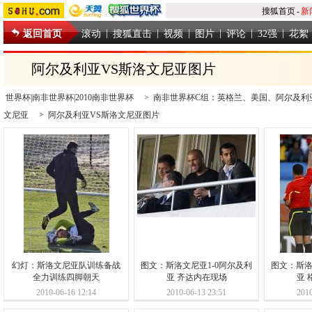
搜狐首页
-
新
|
|
|
|
|
|
返回首页
滚动
搜狐直击
视频
图片
评论
32强
花絮
阿尔及利亚VS斯洛文尼亚图片
世界杯|南非世界杯|2010南非世界杯
>
南非世界杯C组：英格兰、美国、阿尔及利
文尼亚
>
阿尔及利亚VS斯洛文尼亚图片
幻灯：斯洛文尼亚队训练备战
图文：斯洛文尼亚1-0阿尔及利
图文：斯洛
全力训练四脚朝天
亚 齐达内在现场
亚 
2010-06-16 12:14
2010-06-13 23:51
2010