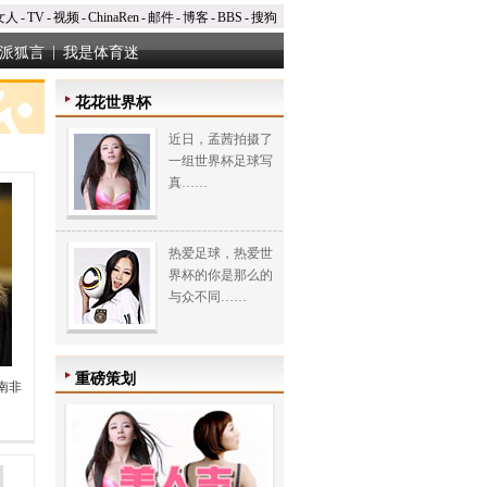
女人
-
TV
-
视频
-
ChinaRen
-
邮件
-
博客
-
BBS
-
搜狗
|
派狐言
我是体育迷
花花世界杯
近日，孟茜拍摄了
一组世界杯足球写
真……
热爱足球，热爱世
界杯的你是那么的
与众不同……
重磅策划
南非