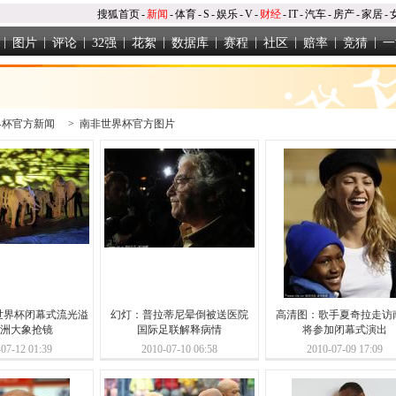
搜狐首页
-
新闻
-
体育
-
S
-
娱乐
-
V
-
财经
-
IT
-
汽车
-
房产
-
家居
-
|
|
|
|
|
|
|
|
|
|
图片
评论
32强
花絮
数据库
赛程
社区
赔率
竞猜
一
界杯官方新闻
>
南非世界杯官方图片
世界杯闭幕式流光溢
幻灯：普拉蒂尼晕倒被送医院
高清图：歌手夏奇拉走访
非洲大象抢镜
国际足联解释病情
将参加闭幕式演出
07-12 01:39
2010-07-10 06:58
2010-07-09 17:09