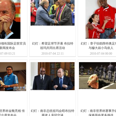
特领衔国际足联官员
幻灯：希望足球节开幕 布拉特
幻灯：章子怡助阵特奥足
新闻发布会
祖玛共同出席活动
与穆大叔小鸟依人
07-09 03:21
2010-07-04 22:11
2010-07-04 00:00
世界杯金靴亮相 传
幻灯：南非总统祖玛会晤布拉特
幻灯：南非世界杯赛事升级
星出席发布会
两老人亲切交谈
保将面临更多挑战