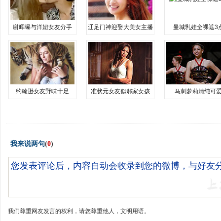
谢晖曝与洋妞女友分手
辽足门神迎娶大美女主播
曼城乳娃全裸遮3
约翰逊女友野味十足
准状元女友似邻家女孩
马刺萝莉清纯可
我来说两句
(
0
)
我们尊重网友发言的权利，请您尊重他人，文明用语。