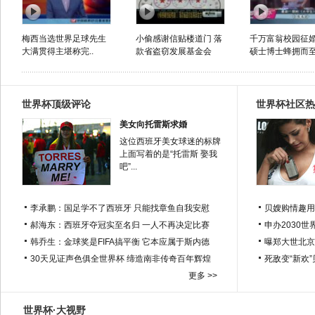
梅西当选世界足球先生
小偷感谢信贴楼道门 落
千万富翁校园征婚
大满贯得主堪称完..
款省盗窃发展基金会
硕士博士蜂拥而
世界杯顶级评论
世界杯社区热
美女向托雷斯求婚
这位西班牙美女球迷的标牌
上面写着的是“托雷斯 娶我
吧”...
李承鹏：国足学不了西班牙 只能找章鱼自我安慰
贝嫂购情趣用
郝海东：西班牙夺冠实至名归 一人不再决定比赛
申办2030世
韩乔生：金球奖是FIFA搞平衡 它本应属于斯内德
曝郑大世北京
30天见证声色俱全世界杯 缔造南非传奇百年辉煌
死敌变“新欢
更多 >>
世界杯·大视野