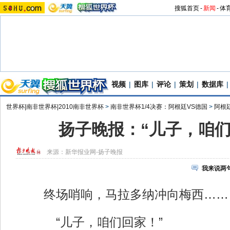
搜狐首页
-
新闻
-
体
视频
|
图库
|
评论
|
策划
|
数据库
|
世界杯|南非世界杯|2010南非世界杯
>
南非世界杯1/4决赛：阿根廷VS德国
>
阿根
扬子晚报：“儿子，咱们
来源：
新华报业网-扬子晚报
我来说两
终场哨响，马拉多纳冲向梅西……
“儿子，咱们回家！”