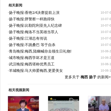
相关新闻
·
扬子晚报:香艳1/4决赛提前上演
10-07-
·
扬子晚报:胖警察一样跑得快
10-07-
·
扬子晚报:比勒陀利亚先人纪念碑
10-07-
·
扬子晚报:梅洛不当英雄当罪人
10-07-
·
扬子晚报:江湖总有传说
10-07-
·
扬子晚报:不跳桑巴 等于自杀
10-07-
·
青岛晚报:梅西,陆幽喊你去领生日礼物!
10-06-
·
城市晚报:梅西学坏才是王道
10-06-
·
武汉晚报:梅西堪称优秀员工
10-06-
·
羊城晚报:马大帅爱梅西,更爱美女
10-06-
更多关于
梅西 扬子
的新闻>
相关视频新闻