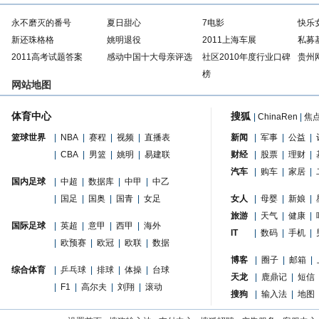
永不磨灭的番号
夏日甜心
7电影
快乐
新还珠格格
姚明退役
2011上海车展
私募
2011高考试题答案
感动中国十大母亲评选
社区2010年度行业口碑
贵州
榜
网站地图
体育中心
搜狐
|
ChinaRen
|
焦
篮球世界
|
NBA
|
赛程
|
视频
|
直播表
新闻
|
军事
|
公益
|
|
CBA
|
男篮
|
姚明
|
易建联
财经
|
股票
|
理财
|
汽车
|
购车
|
家居
|
国内足球
|
中超
|
数据库
|
中甲
|
中乙
|
国足
|
国奥
|
国青
|
女足
女人
|
母婴
|
新娘
|
旅游
|
天气
|
健康
|
国际足球
|
英超
|
意甲
|
西甲
|
海外
IT
|
数码
|
手机
|
|
欧预赛
|
欧冠
|
欧联
|
数据
博客
|
圈子
|
邮箱
|
综合体育
|
乒乓球
|
排球
|
体操
|
台球
天龙
|
鹿鼎记
|
短信
|
F1
|
高尔夫
|
刘翔
|
滚动
搜狗
|
输入法
|
地图