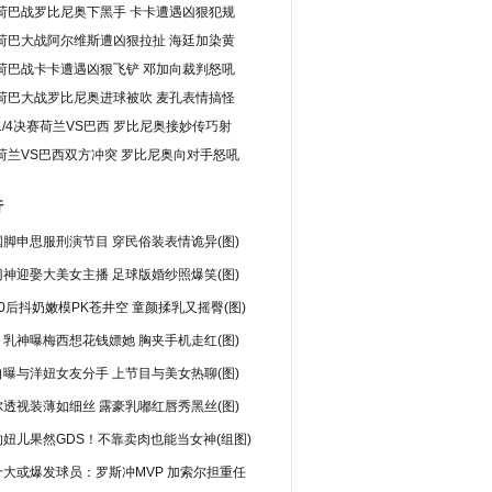
荷巴战罗比尼奥下黑手 卡卡遭遇凶狠犯规
荷巴大战阿尔维斯遭凶狠拉扯 海廷加染黄
荷巴战卡卡遭遇凶狠飞铲 邓加向裁判怒吼
荷巴大战罗比尼奥进球被吹 麦孔表情搞怪
1/4决赛荷兰VS巴西 罗比尼奥接妙传巧射
荷兰VS巴西双方冲突 罗比尼奥向对手怒吼
行
脚申思服刑演节目 穿民俗装表情诡异(图)
神迎娶大美女主播 足球版婚纱照爆笑(图)
0后抖奶嫩模PK苍井空 童颜揉乳又摇臀(图)
乳神曝梅西想花钱嫖她 胸夹手机走红(图)
曝与洋妞女友分手 上节目与美女热聊(图)
透视装薄如细丝 露豪乳嘟红唇秀黑丝(图)
妞儿果然GDS！不靠卖肉也能当女神(组图)
十大或爆发球员：罗斯冲MVP 加索尔担重任