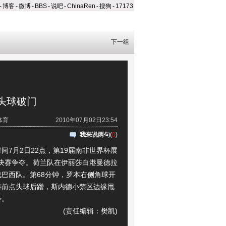
-
博客
-
微博
-
BBS
-
说吧
-
ChinaRen
-
搜狗
-
17173
下一组
头球破门
体育
2010年07月02日23:54
我来说两句
(
0
)
7月2日22点，第19届南非世界杯展
4决赛争夺。荷兰队在伊丽莎白港曼德拉
战巴西队。第68分钟，罗本右侧角球开
特前点头球后蹭，斯内德小禁区边缘甩
转。
(责任编辑：樊凯)