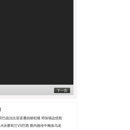
下一页
图
荷巴战法比亚诺遭凶狠犯规 邓加场边愤怒
1/4决赛荷兰VS巴西 斯内德传中梅洛乌龙