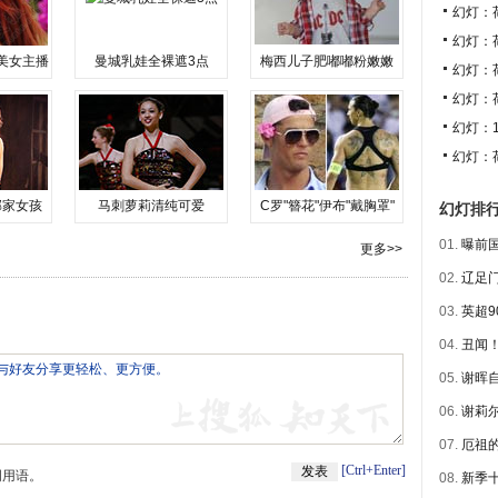
幻灯：
幻灯：
美女主播
曼城乳娃全裸遮3点
梅西儿子肥嘟嘟粉嫩嫩
幻灯：
幻灯：
幻灯：
幻灯：
邻家女孩
马刺萝莉清纯可爱
C罗"簪花"伊布"戴胸罩"
幻灯排
01.
曝前国
更多>>
02.
辽足门
03.
英超9
04.
丑闻！
05.
谢晖自
06.
谢莉尔
07.
厄祖的
[Ctrl+Enter]
明用语。
08.
新季