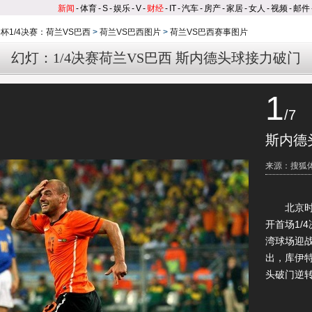
新闻
-
体育
-
S
-
娱乐
-
V
-
财经
-
IT
-
汽车
-
房产
-
家居
-
女人
-
视频
-
邮件
杯1/4决赛：荷兰VS巴西
>
荷兰VS巴西图片
>
荷兰VS巴西赛事图片
幻灯：1/4决赛荷兰VS巴西 斯内德头球接力破门
1
/7
斯内德
来源：搜狐
北京时间
开首场1/
湾球场迎
出，库伊
头破门逆