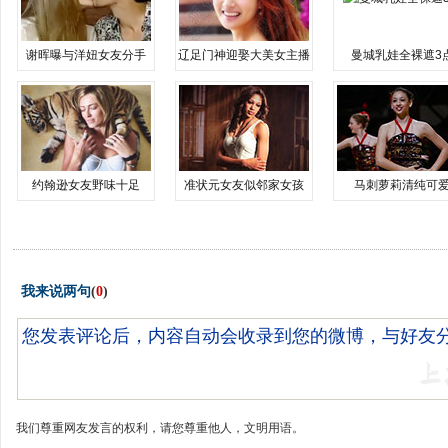
谢晖曝与洋妞女友分手
辽足门神迎娶大美女主播
曼城乳娃全裸遮3
约翰逊女友野味十足
准状元女友似邻家女孩
马刺萝莉清纯可
我来说两句
(
0
)
我们尊重网友发言的权利，请您尊重他人，文明用语。