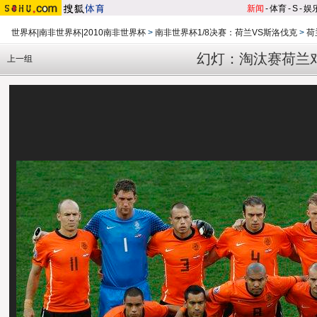
新闻
-
体育
-
S
-
娱
世界杯|南非世界杯|2010南非世界杯
>
南非世界杯1/8决赛：荷兰VS斯洛伐克
>
荷
幻灯：淘汰赛荷兰
上一组