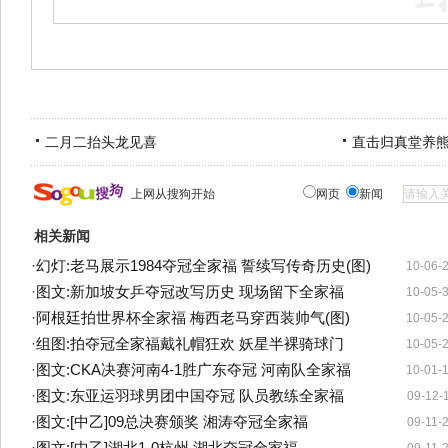
二月二抬头龙见喜
直击归真堂养
上网从搜狗开始
网页
新闻
相关新闻
·
幻灯:老马展示1984夺冠全家福 誓续写传奇历史(图)
10-06-
·
图文:新加坡女乒夺冠改写历史 现场留下全家福
10-05-
·
阿根廷拍世界杯全家福 梅西老马穿西装帅气(图)
10-05-
·
组图:拍夺冠全家福戴礼帽狂欢 妖星半裸骑球门
10-05-
·
图文:CKA决赛河南4-1胜广东夺冠 河南队全家福
10-01-
·
图文:东亚运羽球男团中国夺冠 队员教练全家福
09-12-
·
图文:[中乙]09总决赛颁奖 湘涛夺冠全家福
09-11-