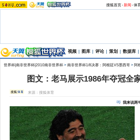
搜狐首页
-
新闻
-
体
视频
|
图库
|
评论
|
策划
|
数据库
|
世界杯|南非世界杯|2010南非世界杯
>
南非世界杯1/8决赛：阿根廷VS墨西哥
>
阿
图文：老马展示1986年夺冠全
来源：
搜狐体育
我来说两