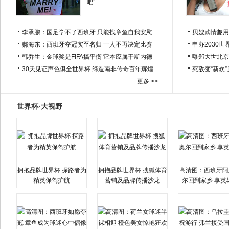
吧”...
李承鹏：国足学不了西班牙 只能找章鱼自我安慰
贝嫂购情趣用
郝海东：西班牙夺冠实至名归 一人不再决定比赛
申办2030世
韩乔生：金球奖是FIFA搞平衡 它本应属于斯内德
曝郑大世北京
30天见证声色俱全世界杯 缔造南非传奇百年辉煌
死敌变“新欢
更多 >>
世界杯·大视野
拥抱品牌世界杯 探路者为
拥抱品牌世界杯 搜狐体育
高清图：西班牙阿
精英保驾护航
营销及品牌传播沙龙
尔回到家乡 享英