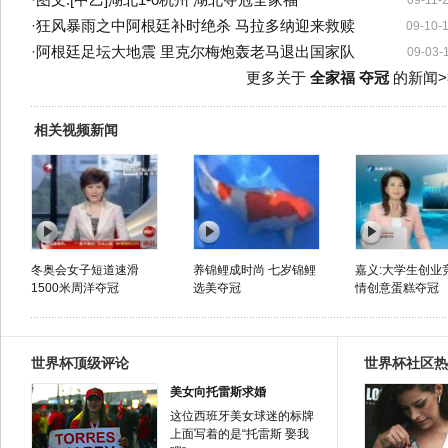
·
图文:[中乙]湖北1-0杭州 湖北夺冠全家福
09-11-
·
狂风暴雨之中阿根廷补时绝杀 马拉多纳迎来救赎
09-10-
·
阿根廷足坛大地震 里克尔梅炮轰老马退出国家队
09-03-
更多关于
全家福 夺冠
的新闻>
相关视频新闻
冬奥会女子短道速滑
养锦鲤成时尚 七岁锦鲤
嘉义:大学生创业
1500米周洋夺冠
选美夺冠
情创意蛋糕夺冠
世界杯顶级评论
世界杯社区热
美女向托雷斯求婚
这位西班牙美女球迷的标牌
上面写着的是“托雷斯 娶我