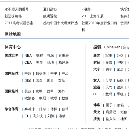
永不磨灭的番号
夏日甜心
7电影
快乐
新还珠格格
姚明退役
2011上海车展
私募
2011高考试题答案
感动中国十大母亲评选
社区2010年度行业口碑
贵州
榜
网站地图
体育中心
搜狐
|
ChinaRen
|
焦
篮球世界
|
NBA
|
赛程
|
视频
|
直播表
新闻
|
军事
|
公益
|
|
CBA
|
男篮
|
姚明
|
易建联
财经
|
股票
|
理财
|
汽车
|
购车
|
家居
|
国内足球
|
中超
|
数据库
|
中甲
|
中乙
|
国足
|
国奥
|
国青
|
女足
女人
|
母婴
|
新娘
|
旅游
|
天气
|
健康
|
国际足球
|
英超
|
意甲
|
西甲
|
海外
IT
|
数码
|
手机
|
|
欧预赛
|
欧冠
|
欧联
|
数据
博客
|
圈子
|
邮箱
|
综合体育
|
乒乓球
|
排球
|
体操
|
台球
天龙
|
鹿鼎记
|
短信
|
F1
|
高尔夫
|
刘翔
|
滚动
搜狗
|
输入法
|
地图