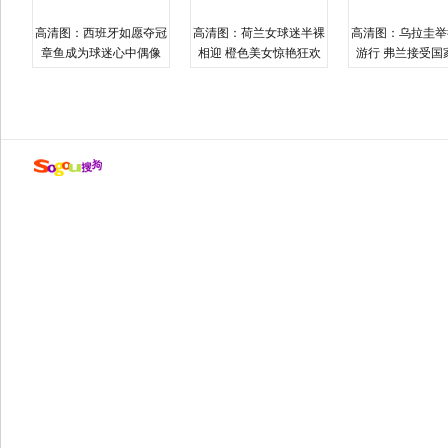
高清图：西班牙如愿夺冠
高清图：荷兰女球迷半裸
高清图：乌拉圭举
章鱼成为球迷心中偶像
相迎 橙色美女惊艳狂欢
游行 弗兰接受国