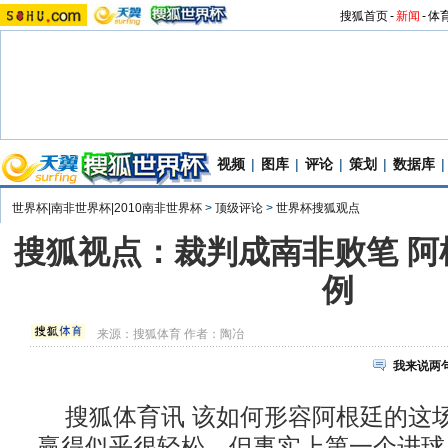
搜狐首页
-
新闻
-
体
视频
|
图库
|
评论
|
策划
|
数据库
|
世界杯|南非世界杯|2010南非世界杯
>
顶级评论
>
世界杯搜狐观点
搜狐视点：裁判成南非败笔 阿
例
来源：
搜狐体育
作者：陶冶
我来说两
搜狐体育讯 该如何形容阿根廷的这
赢得似乎很轻松，但事实上第一个进球