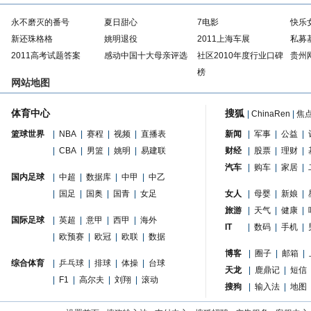
永不磨灭的番号
夏日甜心
7电影
快乐
新还珠格格
姚明退役
2011上海车展
私募
2011高考试题答案
感动中国十大母亲评选
社区2010年度行业口碑
贵州
榜
网站地图
体育中心
搜狐
|
ChinaRen
|
焦
篮球世界
|
NBA
|
赛程
|
视频
|
直播表
新闻
|
军事
|
公益
|
|
CBA
|
男篮
|
姚明
|
易建联
财经
|
股票
|
理财
|
汽车
|
购车
|
家居
|
国内足球
|
中超
|
数据库
|
中甲
|
中乙
|
国足
|
国奥
|
国青
|
女足
女人
|
母婴
|
新娘
|
旅游
|
天气
|
健康
|
国际足球
|
英超
|
意甲
|
西甲
|
海外
IT
|
数码
|
手机
|
|
欧预赛
|
欧冠
|
欧联
|
数据
博客
|
圈子
|
邮箱
|
综合体育
|
乒乓球
|
排球
|
体操
|
台球
天龙
|
鹿鼎记
|
短信
|
F1
|
高尔夫
|
刘翔
|
滚动
搜狗
|
输入法
|
地图