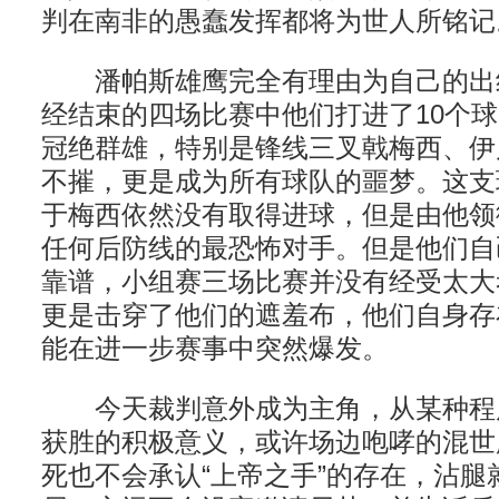
判在南非的愚蠢发挥都将为世人所铭记
潘帕斯雄鹰完全有理由为自己的出
经结束的四场比赛中他们打进了10个
冠绝群雄，特别是锋线三叉戟梅西、伊
不摧，更是成为所有球队的噩梦。这支
于梅西依然没有取得进球，但是由他领
任何后防线的最恐怖对手。但是他们自
靠谱，小组赛三场比赛并没有经受太大
更是击穿了他们的遮羞布，他们自身存
能在进一步赛事中突然爆发。
今天裁判意外成为主角，从某种程
获胜的积极意义，或许场边咆哮的混世
死也不会承认“上帝之手”的存在，沾腿就