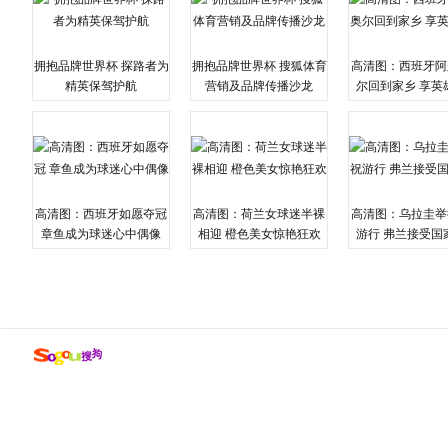
拥抱品牌世界杯 探路者为
拥抱品牌世界杯 搜狐体育
高清图：西班牙阿
精英保驾护航
营销及品牌传播沙龙
尔回到家乡 享英
高清图：西班牙如愿夺冠
高清图：荷兰女球迷半裸
高清图：乌拉圭举
章鱼成为球迷心中偶像
相迎 橙色美女惊艳狂欢
游行 弗兰接受国