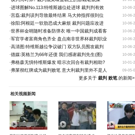
·
进球图解No.113:特维斯越位处进球 裁判判有效
10-06-
·
宫磊:裁判误判导致最终结果 马大帅指挥很到位
10-06-
·
徐阳:阿根廷一软肋恐成大麻烦 裁判问题应改进
10-06-
·
世界杯金哨随时准备防弹衣 唯一中国裁判成看客
10-06-
·
军官学者富商角色齐全 盘点南非世界杯裁判职业
10-06-
·
高清图:特维斯越位争议破门 双方队员围攻裁判
10-06-
·
德媒:英格兰为66年还债 我们感谢裁判先生(图)
10-06-
·
弗格森无惧特维斯爆发 暗示次回合有裁判相助?
10-01-
·
弗莱彻红牌成为裁判败笔 意大利裁判里外不是人
09-05-
更多关于
裁判 败笔
的新闻>
相关视频新闻