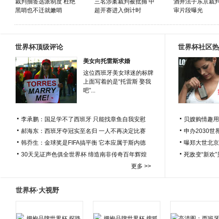
裁判抽签选派制度 杜绝
三名涉案裁判被批捕 中
酒井法子东京裁
黑哨也不迁就嫩哨
超开赛进入倒计时
审片段曝光
世界杯顶级评论
世界杯社区热
美女向托雷斯求婚
这位西班牙美女球迷的标牌
上面写着的是“托雷斯 娶我
吧”...
李承鹏：国足学不了西班牙 只能找章鱼自我安慰
贝嫂购情趣用
郝海东：西班牙夺冠实至名归 一人不再决定比赛
申办2030世
韩乔生：金球奖是FIFA搞平衡 它本应属于斯内德
曝郑大世北京
30天见证声色俱全世界杯 缔造南非传奇百年辉煌
死敌变“新欢
更多 >>
世界杯·大视野