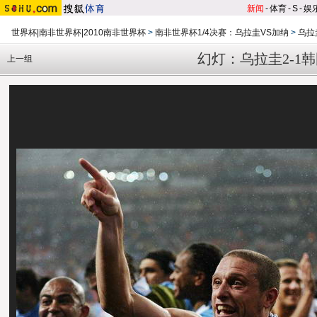
新闻
-
体育
-
S
-
娱
世界杯|南非世界杯|2010南非世界杯
>
南非世界杯1/4决赛：乌拉圭VS加纳
>
乌拉
幻灯：乌拉圭2-1
上一组