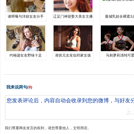
谢晖曝与洋妞女友分手
辽足门神迎娶大美女主播
曼城乳娃全裸遮3
约翰逊女友野味十足
准状元女友似邻家女孩
马刺萝莉清纯可
我来说两句
(
0
)
我们尊重网友发言的权利，请您尊重他人，文明用语。