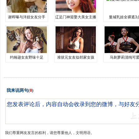
谢晖曝与洋妞女友分手
辽足门神迎娶大美女主播
曼城乳娃全裸遮3
约翰逊女友野味十足
准状元女友似邻家女孩
马刺萝莉清纯可
我来说两句
(
0
)
我们尊重网友发言的权利，请您尊重他人，文明用语。