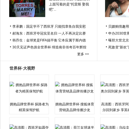
上面写着的是“托雷斯 娶我
吧”...
李承鹏：国足学不了西班牙 只能找章鱼自我安慰
贝嫂购情趣用
郝海东：西班牙夺冠实至名归 一人不再决定比赛
申办2030世
韩乔生：金球奖是FIFA搞平衡 它本应属于斯内德
曝郑大世北京
30天见证声色俱全世界杯 缔造南非传奇百年辉煌
死敌变“新欢
更多 >>
世界杯·大视野
拥抱品牌世界杯 探路者为
拥抱品牌世界杯 搜狐体育
高清图：西班牙阿
精英保驾护航
营销及品牌传播沙龙
尔回到家乡 享英