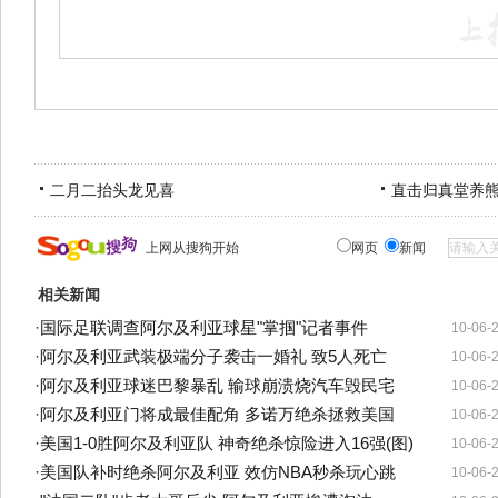
二月二抬头龙见喜
直击归真堂养
上网从搜狗开始
网页
新闻
相关新闻
·
国际足联调查阿尔及利亚球星"掌掴"记者事件
10-06-
·
阿尔及利亚武装极端分子袭击一婚礼 致5人死亡
10-06-
·
阿尔及利亚球迷巴黎暴乱 输球崩溃烧汽车毁民宅
10-06-
·
阿尔及利亚门将成最佳配角 多诺万绝杀拯救美国
10-06-
·
美国1-0胜阿尔及利亚队 神奇绝杀惊险进入16强(图)
10-06-
·
美国队补时绝杀阿尔及利亚 效仿NBA秒杀玩心跳
10-06-