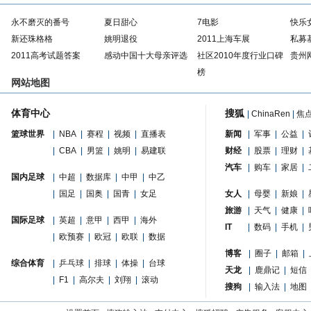
永不磨灭的番号
夏日甜心
7电影
快乐
新还珠格格
姚明退役
2011上海车展
私募
2011高考试题答案
感动中国十大母亲评选
社区2010年度行业口碑
贵州
榜
网站地图
体育中心
搜狐
|
ChinaRen
|
焦
篮球世界
|
NBA
|
赛程
|
视频
|
直播表
新闻
|
军事
|
公益
|
|
CBA
|
男篮
|
姚明
|
易建联
财经
|
股票
|
理财
|
汽车
|
购车
|
家居
|
国内足球
|
中超
|
数据库
|
中甲
|
中乙
|
国足
|
国奥
|
国青
|
女足
女人
|
母婴
|
新娘
|
旅游
|
天气
|
健康
|
国际足球
|
英超
|
意甲
|
西甲
|
海外
IT
|
数码
|
手机
|
|
欧预赛
|
欧冠
|
欧联
|
数据
博客
|
圈子
|
邮箱
|
综合体育
|
乒乓球
|
排球
|
体操
|
台球
天龙
|
鹿鼎记
|
短信
|
F1
|
高尔夫
|
刘翔
|
滚动
搜狗
|
输入法
|
地图