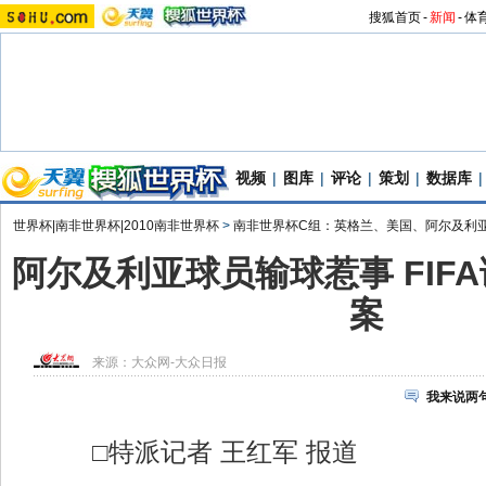
搜狐首页
-
新闻
-
体
视频
|
图库
|
评论
|
策划
|
数据库
|
世界杯|南非世界杯|2010南非世界杯
>
南非世界杯C组：英格兰、美国、阿尔及利
阿尔及利亚球员输球惹事 FIF
案
来源：
大众网-大众日报
我来说两
□特派记者 王红军 报道