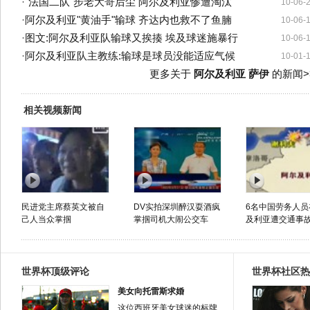
·
"法国二队"步老大哥后尘 阿尔及利亚惨遭淘汰
10-06-
·
阿尔及利亚"黄油手"输球 齐达内也救不了鱼腩
10-06-
·
图文:阿尔及利亚队输球又挨揍 埃及球迷施暴行
10-06-
·
阿尔及利亚队主教练:输球是球员没能适应气候
10-01-
更多关于
阿尔及利亚 萨伊
的新闻>
相关视频新闻
民进党主席蔡英文被自
DV实拍深圳醉汉耍酒疯
6名中国劳务人员
己人当众掌掴
掌掴司机大闹公交车
及利亚遭交通事故.
世界杯顶级评论
世界杯社区热
美女向托雷斯求婚
这位西班牙美女球迷的标牌