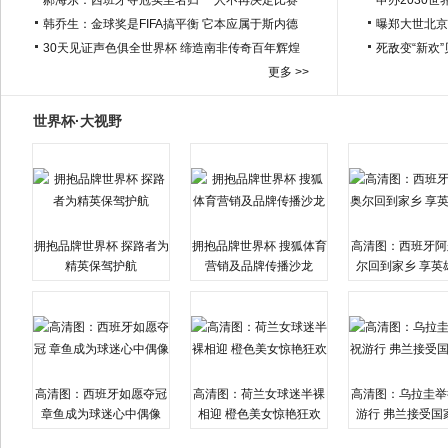
郝海东：西班牙夺冠实至名归 一人不再决定比赛
申办2030世
韩乔生：金球奖是FIFA搞平衡 它本应属于斯内德
曝郑大世北京
30天见证声色俱全世界杯 缔造南非传奇百年辉煌
死敌变“新欢
更多 >>
世界杯·大视野
拥抱品牌世界杯 探路者为
拥抱品牌世界杯 搜狐体育
高清图：西班牙阿
精英保驾护航
营销及品牌传播沙龙
尔回到家乡 享英
高清图：西班牙如愿夺冠
高清图：荷兰女球迷半裸
高清图：乌拉圭举
章鱼成为球迷心中偶像
相迎 橙色美女惊艳狂欢
游行 弗兰接受国