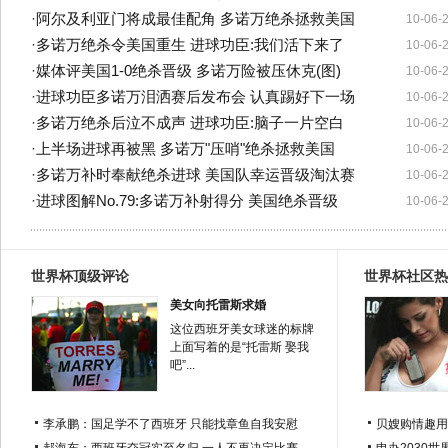
·
阿尔及利亚门将成最佳配角 多诺万绝杀拯救美国
10-06-
·
多诺万绝杀令美国重生 进球功臣:我们活下来了
10-06-
·
媒体评美国1-0绝杀晋级 多诺万险被压休克(图)
10-06-
·
进球功臣多诺万泪洒赛后发布会 认真踢好下一场
10-06-
·
多诺万绝杀后泣不成声 进球功臣:脑子一片空白
10-06-
·
上半场进球再被黑 多诺万"压哨"绝杀拯救美国
10-06-
·
多诺万补时奉献绝杀进球 美国队幸运晋级淘汰赛
10-06-
·
进球图解No.79:多诺万补射得分 美国绝杀晋级
10-06-
世界杯顶级评论
世界杯社区热
美女向托雷斯求婚
这位西班牙美女球迷的标牌
上面写着的是“托雷斯 娶我
吧”...
李承鹏：国足学不了西班牙 只能找章鱼自我安慰
贝嫂购情趣用