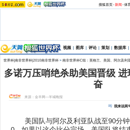
搜狐首页
-
新闻
-
体
视频
|
图库
|
评论
|
策划
|
数据库
|
世界杯|南非世界杯|2010南非世界杯
>
南非世界杯C组：英格兰、美国、阿尔及利
多诺万压哨绝杀助美国晋级 进
奋
来源：
金羊网—羊城晚报
我来说两
美国队与阿尔及利亚队战至90分钟
0。如果以这个比分完场，美国队将结