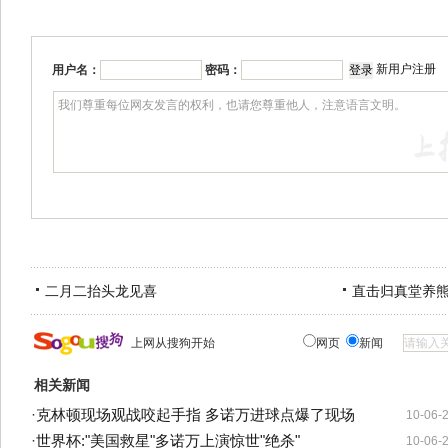
新用户注册
用户名：
密码：
二月二抬头龙见喜
直击归真堂养
上网从搜狗开始
网页
新闻
相关新闻
·
克林顿现场观战咬起手指 多诺万进球点爆了现场
10-06-
·
世界杯:"美国救星"多诺万上演惊世"绝杀"
10-06-