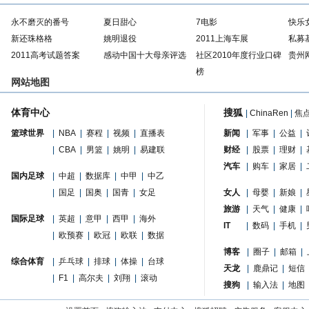
永不磨灭的番号
夏日甜心
7电影
快乐
新还珠格格
姚明退役
2011上海车展
私募
2011高考试题答案
感动中国十大母亲评选
社区2010年度行业口碑
贵州
榜
网站地图
体育中心
搜狐
|
ChinaRen
|
焦
篮球世界
|
NBA
|
赛程
|
视频
|
直播表
新闻
|
军事
|
公益
|
|
CBA
|
男篮
|
姚明
|
易建联
财经
|
股票
|
理财
|
汽车
|
购车
|
家居
|
国内足球
|
中超
|
数据库
|
中甲
|
中乙
|
国足
|
国奥
|
国青
|
女足
女人
|
母婴
|
新娘
|
旅游
|
天气
|
健康
|
国际足球
|
英超
|
意甲
|
西甲
|
海外
IT
|
数码
|
手机
|
|
欧预赛
|
欧冠
|
欧联
|
数据
博客
|
圈子
|
邮箱
|
综合体育
|
乒乓球
|
排球
|
体操
|
台球
天龙
|
鹿鼎记
|
短信
|
F1
|
高尔夫
|
刘翔
|
滚动
搜狗
|
输入法
|
地图