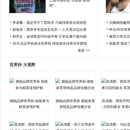
上面写着的是“托雷斯 娶我
吧”...
李承鹏：国足学不了西班牙 只能找章鱼自我安慰
贝嫂购情趣用
郝海东：西班牙夺冠实至名归 一人不再决定比赛
申办2030世
韩乔生：金球奖是FIFA搞平衡 它本应属于斯内德
曝郑大世北京
30天见证声色俱全世界杯 缔造南非传奇百年辉煌
死敌变“新欢
更多 >>
世界杯·大视野
拥抱品牌世界杯 探路者为
拥抱品牌世界杯 搜狐体育
高清图：西班牙阿
精英保驾护航
营销及品牌传播沙龙
尔回到家乡 享英