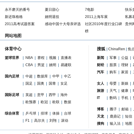
永不磨灭的番号
夏日甜心
7电影
快乐
新还珠格格
姚明退役
2011上海车展
私募
2011高考试题答案
感动中国十大母亲评选
社区2010年度行业口碑
贵州
榜
网站地图
体育中心
搜狐
|
ChinaRen
|
焦
篮球世界
|
NBA
|
赛程
|
视频
|
直播表
新闻
|
军事
|
公益
|
|
CBA
|
男篮
|
姚明
|
易建联
财经
|
股票
|
理财
|
汽车
|
购车
|
家居
|
国内足球
|
中超
|
数据库
|
中甲
|
中乙
|
国足
|
国奥
|
国青
|
女足
女人
|
母婴
|
新娘
|
旅游
|
天气
|
健康
|
国际足球
|
英超
|
意甲
|
西甲
|
海外
IT
|
数码
|
手机
|
|
欧预赛
|
欧冠
|
欧联
|
数据
博客
|
圈子
|
邮箱
|
综合体育
|
乒乓球
|
排球
|
体操
|
台球
天龙
|
鹿鼎记
|
短信
|
F1
|
高尔夫
|
刘翔
|
滚动
搜狗
|
输入法
|
地图