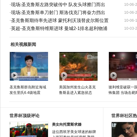
·
现场:圣克鲁斯左路突破传中 队友头球擦门而出
10-06-
·
现场:圣克鲁斯单刀射门 斯洛伐克门将奋力挡出
10-06-
·
圣克鲁斯期待率先进球 蒙托利沃顶替皮尔斯位置
10-06-
·
英超-圣克鲁斯特维斯进球 曼城2-1排名超利物浦
10-03-
相关视频新闻
圣克鲁斯群岛附近海域
美国加州发生山火圣克
玻利维亚破获一
发生里氏6.4级地震
鲁斯县进入紧急状态
怖集团 当场击毙
世界杯顶级评论
世界杯社区热
美女向托雷斯求婚
这位西班牙美女球迷的标牌