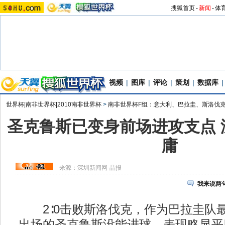
搜狐首页
-
新闻
-
体
视频
|
图库
|
评论
|
策划
|
数据库
|
世界杯|南非世界杯|2010南非世界杯
>
南非世界杯F组：意大利、巴拉圭、斯洛伐
圣克鲁斯已变身前场进攻支点 
庸
来源：
深圳新闻网-晶报
我来说两
2∶0击败斯洛伐克，作为巴拉圭队
出场的圣克鲁斯没能进球，表现略显平