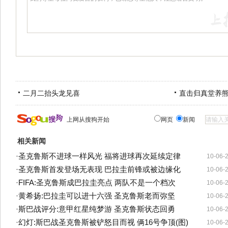
二月二抬头龙见喜
直击归真堂养
上网从搜狗开始
网页
新闻
相关新闻
·
圣克鲁斯不进球一样风光 福将进球再次延续定律
10-06-
·
圣克鲁斯首发登场无表现 巴拉圭前锋或被边缘化
10-06-
·
FIFA:圣克鲁斯成巴拉圭亮点 两队不是一个档次
10-06-
·
黄希扬:巴拉圭可以进十六强 圣克鲁斯老而弥坚
10-06-
·
斯巴战评分:意甲红星纯梦游 圣克鲁斯状态回勇
10-06-
·
幻灯:斯巴战圣克鲁斯被铲怒目而视 俩16号争顶(图)
10-06-