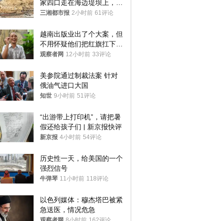
家四口走在海边堤坝上，其
中9岁男孩被巨浪卷入海
三湘都市报
2小时前
61评论
中，搜救仍在进行
越南出版业出了个大案，但
不用怀疑他们把红旗扛下去
的决心
观察者网
12小时前
33评论
美参院通过制裁法案 针对
俄油气进口大国
知世
9小时前
51评论
“出游带上打印机”，请把暑
假还给孩子们 | 新京报快评
新京报
4小时前
54评论
历史性一天，给美国的一个
强烈信号
牛弹琴
11小时前
118评论
以色列媒体：穆杰塔巴被紧
急送医，情况危急
观察者网
8小时前
162评论