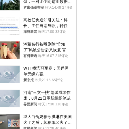
弹，一对比伊朗这组数据，
发现出大事了
罗富强观察室
昨天14:48
27评论
高校任免通知引关注：科
长、主任自愿辞职，转任思
政辅导员
澎湃新闻
昨天17:00
32评论
鸿蒙智行被曝删除“竹知
了”风波公告后又恢复 官媒
曾力挺：劝华为要大度的，
有料新语
昨天16:07
215评论
你们适不适合？
WTT横滨冠军赛：国乒男
单无缘八强
新京报
昨天21:16
65评论
河南“三支一扶”笔试成绩作
废，8月22日重新组织笔试
界面新闻
昨天17:30
118评论
继大白兔奶糖冰淇淋在美国
火了之后，其糖纸又火了！
海外博主盛赞：平面设计经
红星新闻
昨天12:28
40评论