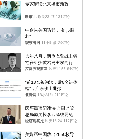
专家解读北京楼市新政
政事儿
昨天23:47
134评论
中企告美国防部，“初步胜
利”
观察者网
11小时前
29评论
去年八月，两位海警战士牺
牲在维护黄岩岛主权的行动
中
罗富强观察室
昨天14:55
84评论
“前13名被淘汰，后5名进体
检”，广东佛山通报
北青网
18小时前
211评论
因严重违纪违法 金融监管
总局原局长李云泽被罢免全
国人大代表
经济观察报
昨天16:24
112评论
美媒帮中国数出2850枚导