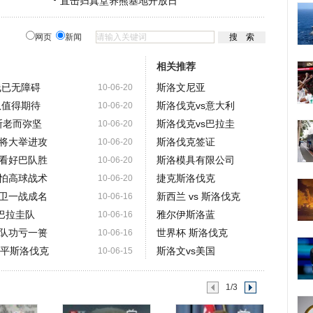
直击归真堂养熊基地开放日
网页
新闻
相关推荐
线已无障碍
斯洛文尼亚
10-06-20
队值得期待
斯洛伐克vs意大利
10-06-20
斯老而弥坚
斯洛伐克vs巴拉圭
10-06-20
将大举进攻
斯洛伐克签证
10-06-20
看好巴队胜
斯洛模具有限公司
10-06-20
怕高球战术
捷克斯洛伐克
10-06-20
卫一战成名
新西兰 vs 斯洛伐克
10-06-16
巴拉圭队
雅尔伊斯洛蓝
10-06-16
队功亏一篑
世界杯 斯洛伐克
10-06-16
逼平斯洛伐克
斯洛文vs美国
10-06-15
1/3