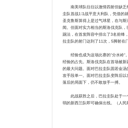
南美球队往往以激情四射但缺乏纪
圭队首战1∶1战平意大利队，凭借
圣克鲁斯算得上是过气球星，在与斯
闻。但面对实力相当的斯洛伐克队，
踢法，在首发阵容中排出了3名前锋
拉圭队的射门达到了11次，5脚射在
经验也成为这场比赛的“分水岭“。
经验的占先。斯洛伐克队在首场被新
的最大问题。面对巴拉圭队固若金汤
攻手段单一。面对巴拉圭队变阵后以
落后的局面下，仍不敢放手一搏。
此战获胜之后，巴拉圭队处于一个
弱的新西兰队即可确保出线。（人民网