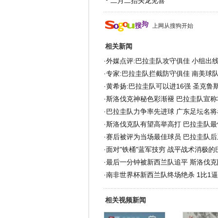
二月二抬头龙见喜
上网从搜狗开始
相关新闻
·
外媒点评:巴拉圭队攻守俱佳 小组出
·
专家:巴拉圭队拦截防守俱佳 南美球
·
黄希扬:巴拉圭队可以进16强 圣克鲁
·
斯洛伐克神秘色彩渐褪 巴拉圭队宣称
·
巴拉圭队力争率先进球 广东足坛名将
·
斯洛伐克队有望高举高打 巴拉圭队最
·
赛后被评为当场最佳球员 巴拉圭队后
·
面对"铁桶"蓝军技穷 战平战术消极的
·
最后一分钟被新西兰队追平 斯洛伐克
·
南非世界杯新西兰队终场绝杀 1比1
相关视频新闻