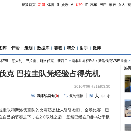
搜狐首页
-
新闻
-
体育
-
S
-
娱乐
-
V
-
财经
-
IT
-
汽车
-
房产
-
家居
-
女人
-
视
图库
|
评论
|
策划
|
数据库
|
赛程
|
积分
|
射手
|
微博
杯F组：意大利、巴拉圭、斯洛伐克、新西兰
>
南非世界杯F组：斯洛伐克VS巴拉圭
热
洛伐克 巴拉圭队凭经验占得先机
2010年06月21日03:30
大
中
我来说两句
(
0
)
复制链接
小
圭队和斯洛伐克队的比赛还是让人昏昏欲睡。全场比赛，巴
自己的节奏之下，在2∶0取胜之后，竟然已经在F组中处于极