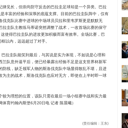
律见长，但崇尚防守反击的巴拉圭足球却是一个异类。巴拉
的就是丰富的经验和深厚的底蕴支撑。目前的巴拉圭队阵中，仅有
洛伐克队比赛中进球的中场球员贝拉和里韦罗斯更是默默无
巴拉圭队主教练马蒂诺突然调整了战术，一改首场比赛的保守
，这使得巴拉圭队的进攻更加积极而富有效率。全场比赛，巴
门框以内，远远超过了对手。
巴拉圭队能笑到最后，与其说是实力体现，不如说是心理和
西兰队意外逼平后，便已经暴露出经验不足是这支世界杯新军
的防线，缺乏领军人物的斯洛伐克队中场显得散乱不堪，且进
攻为主的战术，斯洛伐克队也应对无方，即使在上半时即一球
较为理想的位置，该队只需在最后一场小组赛中战和实力最
体育约翰内斯堡6月20日电 记者 陈晨曦）
(责任编辑：王东)