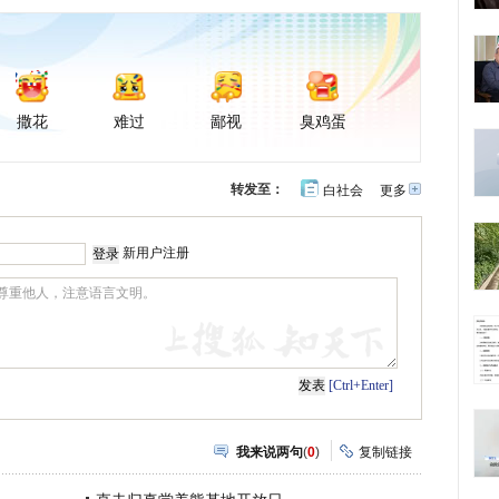
撒花
难过
鄙视
臭鸡蛋
转发至：
白社会
更多
开
心
豆
网
瓣
新用户注册
[Ctrl+Enter]
我来说两句
(
0
)
复制链接