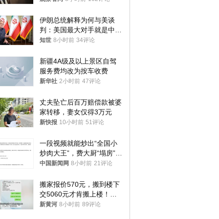
伊朗总统解释为何与美谈
判：美国最大对手就是中
国，但他们也在对话
知世
8小时前
34评论
新疆4A级及以上景区自驾
服务费均改为按车收费
新华社
2小时前
47评论
丈夫坠亡后百万赔偿款被婆
家转移，妻女仅得3万元
新快报
10小时前
51评论
一段视频就能炒出“全国小
炒肉大王”，费大厨“塌房”了
吗？
中国新闻网
8小时前
21评论
搬家报价570元，搬到楼下
交5060元才肯搬上楼！女
子傻眼了……
新黄河
8小时前
89评论