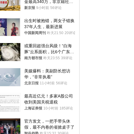
金最高340万，非京籍社保
1年
新京报
9小时前
56评论
出生时被抱错，两女子错换
37年人生，最新进展
中国新闻周刊
昨天21:50
20评论
或重回超强台风级！“白海
豚”云系面积，比6个广东还
大！深圳官方：注意这件事
南方都市报
昨天23:55
39评论
美媒爆料：美副防长想访
华，“非常执着”
北京日报
11小时前
56评论
最高近亿元！多家A股公司
收到美国关税退税
上海证券报
10小时前
185评论
官方发文，一把手带头休
假，最不内卷的省掀桌子了
智谷趋势
昨天15:32
30评论