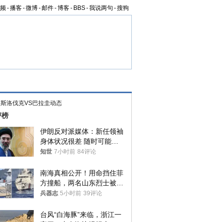
频
-
播客
-
微博
-
邮件
-
博客
-
BBS
-
我说两句
-
搜狗
>
斯洛伐克VS巴拉圭动态
评榜
伊朗反对派媒体：新任领袖
身体状况很差 随时可能离
世
知世
7小时前
84评论
南海真相公开！用命挡住菲
方撞船，两名山东烈士被授
武警最高荣誉
兵器志
5小时前
39评论
台风“白海豚”来临，浙江一