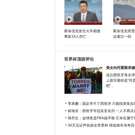
斯洛伐克发生火车相撞
斯洛伐克滑雪
事故18人伤亡
运逃过一劫
世界杯顶级评论
美女向托雷斯求婚
这位西班牙美女球
上面写着的是“托
吧”...
李承鹏：国足学不了西班牙 只能找章鱼自
郝海东：西班牙夺冠实至名归 一人不再决
韩乔生：金球奖是FIFA搞平衡 它本应属
30天见证声色俱全世界杯 缔造南非传奇