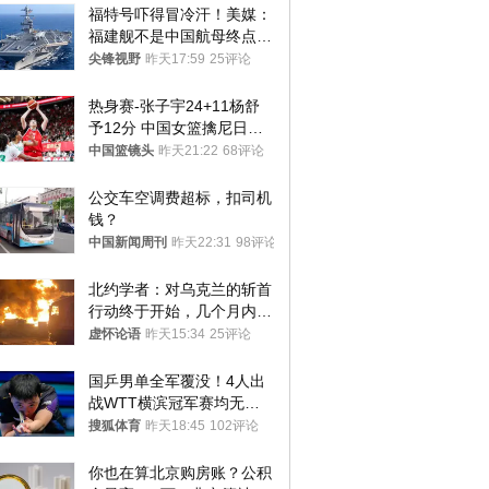
福特号吓得冒冷汗！美媒：
福建舰不是中国航母终点，
而是新起点！
尖锋视野
昨天17:59
25评论
热身赛-张子宇24+11杨舒
予12分 中国女篮擒尼日利
亚
中国篮镜头
昨天21:22
68评论
公交车空调费超标，扣司机
钱？
中国新闻周刊
昨天22:31
98评论
北约学者：对乌克兰的斩首
行动终于开始，几个月内乌
将投降
虚怀论语
昨天15:34
25评论
国乒男单全军覆没！4人出
战WTT横滨冠军赛均无缘
八强
搜狐体育
昨天18:45
102评论
你也在算北京购房账？公积