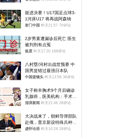
挺进决赛！U17国足点球3-
1河床U17 将再战阿森纳
射门中国
昨天21:57
70评论
2岁男童遭漏诊后死亡 医生
被判刑有点冤
狐度
昨天17:20
168评论
八村塁/河村出战世预赛 中
国男篮错过最强日本队
中国篮镜头
昨天13:58
36评论
女子称丰胸术9个月后确诊
乳腺癌，医美机构：手术不
可能引发癌症，建议走司法
澎湃新闻
昨天21:46
28评论
途径
大决战来了，朝鲜导弹部队
赴俄，普京新设特殊兵种，
76岁老将扛旗
虚怀论语
昨天10:28
28评论