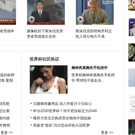
者雪崩幸
摄像机拍下斯洛伐克滑
斯洛伐克拒绝匈牙利总
雪者雪崩逃生全程
统入境引匈方不满
世界杯社区热议
胸神再展胸夹手机绝学
迷的标牌
世界杯胸神再展胸夹手机绝
雷斯 娶我
学 秀球技不慎走光...
我安慰
贝嫂购情趣用品 添八件套讨小贝欢心
定比赛
申办2030世界杯？何不把目标定为2046
于斯内德
曝郑大世北京购房意在物色中国姑娘
百年辉煌
死敌变“新欢”贝尔恐击碎热火冠军梦
更多 >>
更多 >>