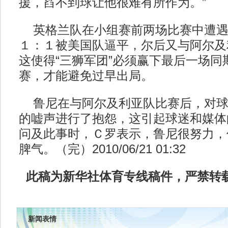
援，舀不到球让他很难有所作为。”
英格兰队在小组赛前两场比赛中遭遇
１：１被美国队逼平，尔后又与阿尔及
这使得“三狮军团”必须赢下最后一场同
赛，才能避免过早出局。
鲁尼在与阿尔及利亚队比赛后，对球
的嘘声进行了抱怨，这引起球迷和媒体
问及此事时，Ｃ罗表示，鲁尼很努力，
脾气。（完）2010/06/21 01:32
此稿为新华社体育专线稿件，严禁转
新闻表情