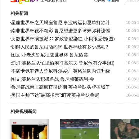
上网从搜狗开始
网页
新闻
相关新闻
·
星座世界杯之天蝎座鲁尼 事业转运切忌单打独斗
10-06-
·
南非世界杯很不精彩 鲁尼想进更多球来弥补遗憾
10-06-
·
历数世界杯演技派:C-罗致鲁尼染红 小贝很受伤(图)
10-06-
·
朝鲜人民的鲁尼泪洒约堡 世界杯还有多少感动?
10-06-
·
图文:小老虎鲁尼征战世界杯 鲁尼微笑
10-06-
·
幻灯:英格兰队忙里偷闲打高尔夫 鲁尼煞有介事(图)
10-06-
·
不满卡佩罗选人鲁尼科尔罢训 英格兰队内讧升级
10-06-
·
图文:英格兰队积极备战 鲁尼和莱德利-金
10-06-
·
鲁尼征战南非高额官司延期 英格兰队头牌省钱了
10-06-
·
美国主帅下达"最高指示":盯死英格兰队鲁尼
10-06-
相关视频新闻