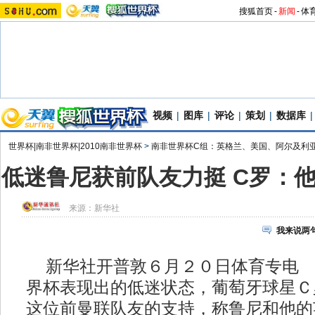
搜狐首页
-
新闻
-
体
视频
|
图库
|
评论
|
策划
|
数据库
|
世界杯|南非世界杯|2010南非世界杯
>
南非世界杯C组：英格兰、美国、阿尔及利
低迷鲁尼获前队友力挺 C罗：
来源：
新华社
我来说两
新华社开普敦６月２０日体育专电 
界杯表现出的低迷状态，葡萄牙球星Ｃ
这位前曼联队友的支持，称鲁尼和他的