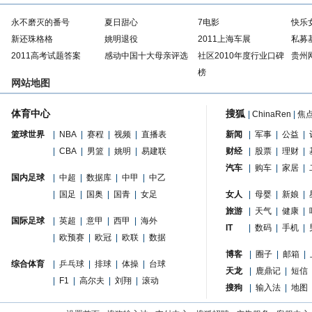
永不磨灭的番号
夏日甜心
7电影
快乐
新还珠格格
姚明退役
2011上海车展
私募
2011高考试题答案
感动中国十大母亲评选
社区2010年度行业口碑
贵州
榜
网站地图
体育中心
搜狐
|
ChinaRen
|
焦
篮球世界
|
NBA
|
赛程
|
视频
|
直播表
新闻
|
军事
|
公益
|
|
CBA
|
男篮
|
姚明
|
易建联
财经
|
股票
|
理财
|
汽车
|
购车
|
家居
|
国内足球
|
中超
|
数据库
|
中甲
|
中乙
|
国足
|
国奥
|
国青
|
女足
女人
|
母婴
|
新娘
|
旅游
|
天气
|
健康
|
国际足球
|
英超
|
意甲
|
西甲
|
海外
IT
|
数码
|
手机
|
|
欧预赛
|
欧冠
|
欧联
|
数据
博客
|
圈子
|
邮箱
|
综合体育
|
乒乓球
|
排球
|
体操
|
台球
天龙
|
鹿鼎记
|
短信
|
F1
|
高尔夫
|
刘翔
|
滚动
搜狗
|
输入法
|
地图