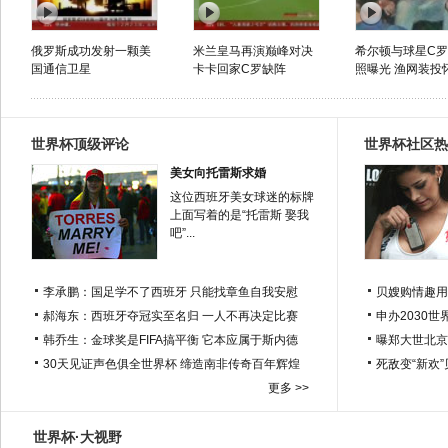
俄罗斯成功发射一颗美
米兰皇马再演巅峰对决
希尔顿与球星C
国通信卫星
卡卡回家C罗缺阵
照曝光 渔网装投
世界杯顶级评论
世界杯社区热
美女向托雷斯求婚
这位西班牙美女球迷的标牌
上面写着的是“托雷斯 娶我
吧”...
李承鹏：国足学不了西班牙 只能找章鱼自我安慰
贝嫂购情趣用
郝海东：西班牙夺冠实至名归 一人不再决定比赛
申办2030世
韩乔生：金球奖是FIFA搞平衡 它本应属于斯内德
曝郑大世北京
30天见证声色俱全世界杯 缔造南非传奇百年辉煌
死敌变“新欢
更多 >>
世界杯·大视野