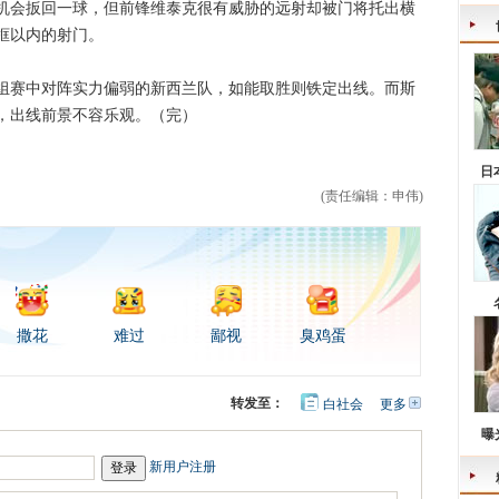
会扳回一球，但前锋维泰克很有威胁的远射却被门将托出横
框以内的射门。
赛中对阵实力偏弱的新西兰队，如能取胜则铁定出线。而斯
，出线前景不容乐观。（完）
日
(责任编辑：申伟)
撒花
难过
鄙视
臭鸡蛋
转发至：
白社会
更多
开
心
豆
曝
网
瓣
新用户注册