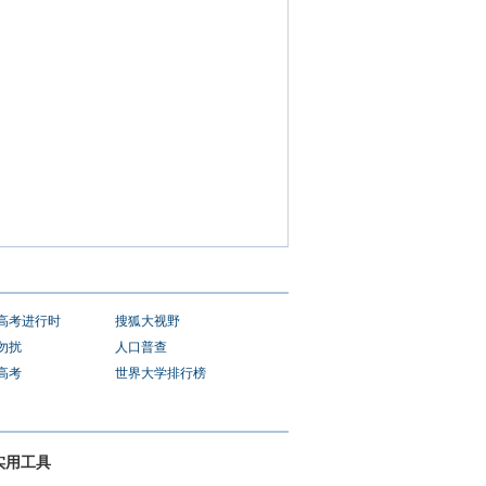
1高考进行时
搜狐大视野
勿扰
人口普查
1高考
世界大学排行榜
实用工具