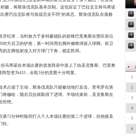
攻积极，将斯洛伐克队基本压制。这也应证了巴拉圭主帅马蒂诺
1
场比赛巴拉圭队将与首战完全不同”的表态。斯洛伐克队在落败
2
3
开纪录，当时效力于多特蒙德队的前锋巴里奥斯在禁区前沿
和对方后卫的铲抢，第一时间用右脚外侧将球搓入球网。前卫
4
亮的左脚低射攻入对方球门下角，锁定胜局。
但马蒂诺在本场比赛的首发阵容中派上了由圣克鲁斯、巴里奥
将阵型变为433，全取3分的意图十分明显。
1
术占据了主动，斯洛伐克队只能被动地打反击。里韦罗在第
2
克门将穆哈，随后贝拉就取得了进球。半场结束前，圣克鲁斯在
3
哈拒绝。
4
72分钟时险些打入个人本场比赛的第二个进球，但他接圣
5
门柱。
6