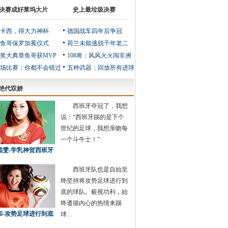
决赛成好莱坞大片
史上最垃圾决赛
卡西，得大力神杯
德国战车四年后争冠
鱼哥保罗加冕仪式
荷兰未能逃脱千年老二
奖大典章鱼哥获MVP
108将：风风火火闯非洲
4场比赛：你都不会错过
五种武器：回放所有进球
绝代双娇
西班牙夺冠了，我想
说：“西班牙踢的是下个
世纪的足球，我想亲吻每
一个斗牛士！”
闻雯-学乳神贺西班牙
西班牙队也是自始至
终坚持将攻势足球进行到
底的球队。藐视功利，始
终遵循内心的热情来踢
和-攻势足球进行到底
球…