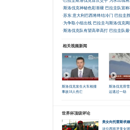
·
巴拉圭斯洛伐克首次交手 为求出线将
·
斯洛伐克神秘色彩渐褪 巴拉圭队宣称
·
苏东:意大利巴西将终结冷门 巴拉圭
·
为争取小组出线 巴拉圭与斯洛伐克两
·
斯洛伐克队有望高举高打 巴拉圭队最
相关视频新闻
斯洛伐克发生火车相撞
斯洛伐克滑雪
事故18人伤亡
运逃过一劫
世界杯顶级评论
美女向托雷斯求婚
这位西班牙美女球