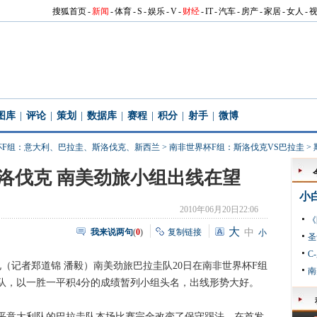
搜狐首页
-
新闻
-
体育
-
S
-
娱乐
-
V
-
财经
-
IT
-
汽车
-
房产
-
家居
-
女人
-
图库
|
评论
|
策划
|
数据库
|
赛程
|
积分
|
射手
|
微博
杯F组：意大利、巴拉圭、斯洛伐克、新西兰
>
南非世界杯F组：斯洛伐克VS巴拉圭
>
斯洛伐克 南美劲旅小组出线在望
小
2010年06月20日22:06
《
大
我来说两句
(
0
)
复制链接
中
小
圣
C
记者郑道锦 潘毅）南美劲旅巴拉圭队20日在南非世界杯F组
南
克队，以一胜一平积4分的成绩暂列小组头名，出线形势大好。
意大利队的巴拉圭队本场比赛完全改变了保守踢法，在首发