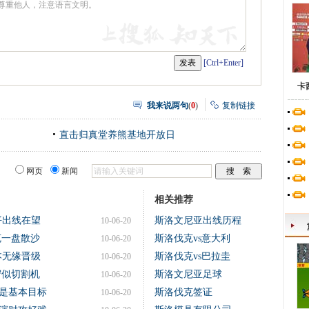
[Ctrl+Enter]
卡
我来说两句
(
0
)
复制链接
直击归真堂养熊基地开放日
网页
新闻
相关推荐
平出线在望
斯洛文尼亚出线历程
10-06-20
克一盘散沙
斯洛伐克vs意大利
10-06-20
本无缘晋级
斯洛伐克vs巴拉圭
10-06-20
守似切割机
斯洛文尼亚足球
10-06-20
是基本目标
斯洛伐克签证
10-06-20