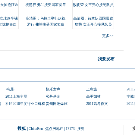
女球迷半裸
高清图：乌拉圭举行庆祝
高清图：荷兰队回国虽败
女惊艳狂欢
游行 弗兰接受国家奖章
犹荣 女王开心接见队员
更多>>
我要发布
7电影
快乐女声
上班族
201
2011上海车展
私募基金
高手如林
非诚
选
社区2010年度行业口碑榜
贵州网吧爆炸
2011高考作文
201
搜狐
|
ChinaRen
|
焦点房地产
|
17173
|
搜狗