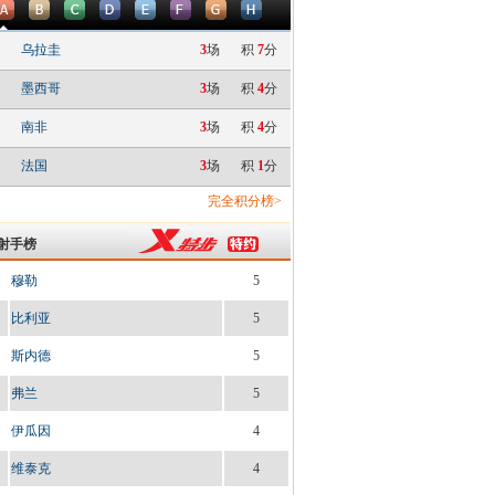
乌拉圭
3
场
积
7
分
墨西哥
3
场
积
4
分
南非
3
场
积
4
分
法国
3
场
积
1
分
完全积分榜>
射手榜
穆勒
5
比利亚
5
斯内德
5
弗兰
5
伊瓜因
4
维泰克
4