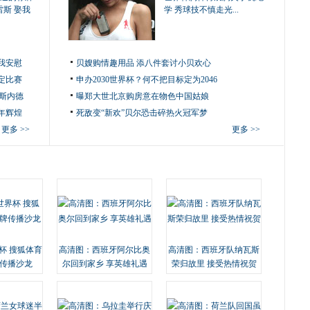
雷斯 娶我
学 秀球技不慎走光...
我安慰
贝嫂购情趣用品 添八件套讨小贝欢心
定比赛
申办2030世界杯？何不把目标定为2046
于斯内德
曝郑大世北京购房意在物色中国姑娘
年辉煌
死敌变“新欢”贝尔恐击碎热火冠军梦
更多 >>
更多 >>
杯 搜狐体育
高清图：西班牙阿尔比奥
高清图：西班牙队纳瓦斯
传播沙龙
尔回到家乡 享英雄礼遇
荣归故里 接受热情祝贺