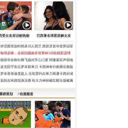
西受女友采访献热吻
巴西著名球星肢解女友
伊涅斯塔加时绝杀10人荷兰 西班牙首夺世界冠军
每球必映：全程回顾南非世界杯145粒精彩进球
德容夺命铁钉脚飞踹对手心口窝 阿隆索应声倒地
皮克防守失位罗本获单刀 卡西神奇扑救脚尖救险
罗本变身速度超人 生吃普约尔单刀再遭卡西封堵
实拍吉米跳现身决赛 给大力神杯戴红帽当场被擒
重磅策划
/
动漫频道