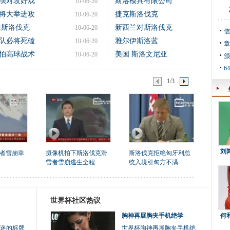
演对攻好戏
斯洛模具有限公司
10-06-20
将大举进攻
捷克斯洛伐克
10-06-20
胜斯洛伐克
新西兰对斯洛伐克
10-06-20
信
队必将死磕
雅尔伊斯洛蓝
10-06-20
章
怕高球战术
美国 斯洛文尼亚
10-06-20
颁
6
1/3
刘
者雪崩幸
摄像机拍下斯洛伐克滑
斯洛伐克拒绝匈牙利总
雪者雪崩逃生全程
统入境引匈方不满
世界杯社区热议
胸神再展胸夹手机绝学
何
迷的标牌
世界杯胸神再展胸夹手机绝