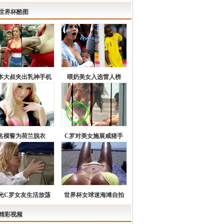
世界杯酷图
本大叔夹出乳神手机
喂奶美女入选雷人榜
名模誓为荷兰脱衣
C罗对美女施展咸猪手
光C罗女友生活放荡
世界杯女球迷海滩自拍
精彩视频