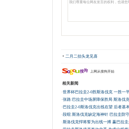
二月二抬头龙见喜
上网从搜狗开始
相关新闻
·
世界杯巴拉圭2-0胜斯洛伐克 一胜一
·
张路:巴拉圭中场屏障保胜局 斯洛伐
·
巴拉圭2-0斯洛伐克出线在望 后者基
·
段暄:斯洛伐克缺定海神针 巴拉圭防
·
斯洛伐克悍将誓为出线一搏 赢巴拉圭