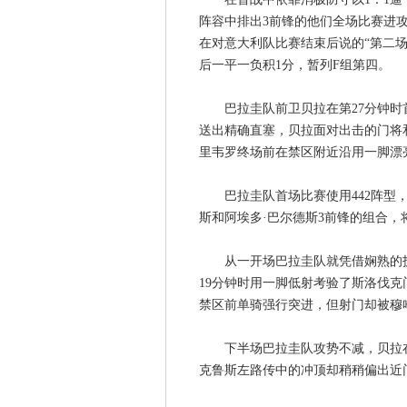
阵容中排出3前锋的他们全场比赛进
在对意大利队比赛结束后说的“第二
后一平一负积1分，暂列F组第四。
巴拉圭队前卫贝拉在第27分钟时首
送出精确直塞，贝拉面对出击的门将
里韦罗终场前在禁区附近沿用一脚漂
巴拉圭队首场比赛使用442阵型，
斯和阿埃多·巴尔德斯3前锋的组合，
从一开场巴拉圭队就凭借娴熟的技
19分钟时用一脚低射考验了斯洛伐
禁区前单骑强行突进，但射门却被穆
下半场巴拉圭队攻势不减，贝拉在第
克鲁斯左路传中的冲顶却稍稍偏出近