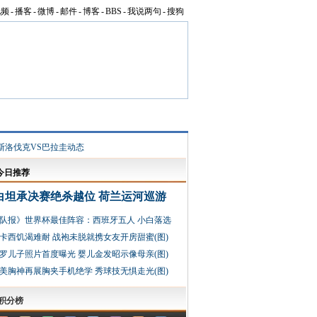
视频
-
播客
-
微博
-
邮件
-
博客
-
BBS
-
我说两句
-
搜狗
斯洛伐克VS巴拉圭动态
今日推荐
白坦承决赛绝杀越位 荷兰运河巡游
队报》世界杯最佳阵容：西班牙五人 小白落选
卡西饥渴难耐 战袍未脱就携女友开房甜蜜(图)
-罗儿子照片首度曝光 婴儿金发昭示像母亲(图)
美胸神再展胸夹手机绝学 秀球技无惧走光(图)
积分榜