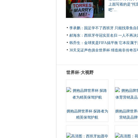
上面写着的是“托
吧”...
李承鹏：国足学不了西班牙 只能找章鱼自
郝海东：西班牙夺冠实至名归 一人不再决
韩乔生：金球奖是FIFA搞平衡 它本应属
30天见证声色俱全世界杯 缔造南非传奇百
世界杯·大视野
拥抱品牌世界杯 探路者为
拥抱品牌世界
精英保驾护航
营销及品牌