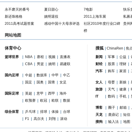
永不磨灭的番号
夏日甜心
7电影
快乐
新还珠格格
姚明退役
2011上海车展
私募
2011高考试题答案
感动中国十大母亲评选
社区2010年度行业口碑
贵州
榜
网站地图
体育中心
搜狐
|
ChinaRen
|
焦
篮球世界
|
NBA
|
赛程
|
视频
|
直播表
新闻
|
军事
|
公益
|
|
CBA
|
男篮
|
姚明
|
易建联
财经
|
股票
|
理财
|
汽车
|
购车
|
家居
|
国内足球
|
中超
|
数据库
|
中甲
|
中乙
|
国足
|
国奥
|
国青
|
女足
女人
|
母婴
|
新娘
|
旅游
|
天气
|
健康
|
国际足球
|
英超
|
意甲
|
西甲
|
海外
IT
|
数码
|
手机
|
|
欧预赛
|
欧冠
|
欧联
|
数据
博客
|
圈子
|
邮箱
|
综合体育
|
乒乓球
|
排球
|
体操
|
台球
天龙
|
鹿鼎记
|
短信
|
F1
|
高尔夫
|
刘翔
|
滚动
搜狗
|
输入法
|
地图