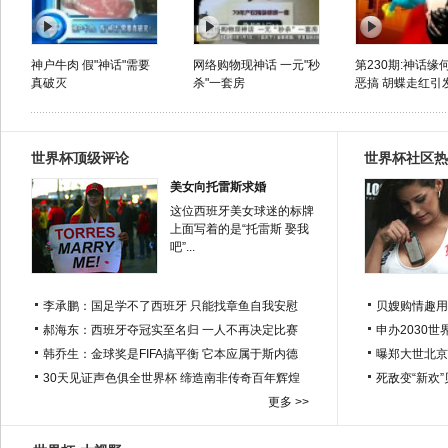
神户牛肉 假"神话"需要
网络购物现神话 一元"秒
第230期:神话缘
真破灭
杀"一套房
恶搞 胡蝶走红引发
世界杯顶级评论
世界杯社区热
美女向托雷斯求婚
这位西班牙美女球迷的标牌
上面写着的是“托雷斯 娶我
吧”...
李承鹏：国足学不了西班牙 只能找章鱼自我安慰
贝嫂购情趣用
郝海东：西班牙夺冠实至名归 一人不再决定比赛
申办2030世
韩乔生：金球奖是FIFA搞平衡 它本应属于斯内德
曝郑大世北京
30天见证声色俱全世界杯 缔造南非传奇百年辉煌
死敌变“新欢
更多 >>