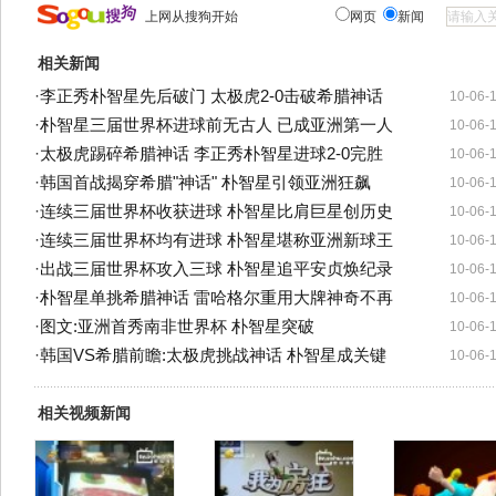
上网从搜狗开始
网页
新闻
相关新闻
·
李正秀朴智星先后破门 太极虎2-0击破希腊神话
10-06-
·
朴智星三届世界杯进球前无古人 已成亚洲第一人
10-06-
·
太极虎踢碎希腊神话 李正秀朴智星进球2-0完胜
10-06-
·
韩国首战揭穿希腊"神话" 朴智星引领亚洲狂飙
10-06-
·
连续三届世界杯收获进球 朴智星比肩巨星创历史
10-06-
·
连续三届世界杯均有进球 朴智星堪称亚洲新球王
10-06-
·
出战三届世界杯攻入三球 朴智星追平安贞焕纪录
10-06-
·
朴智星单挑希腊神话 雷哈格尔重用大牌神奇不再
10-06-
·
图文:亚洲首秀南非世界杯 朴智星突破
10-06-
·
韩国VS希腊前瞻:太极虎挑战神话 朴智星成关键
10-06-
相关视频新闻