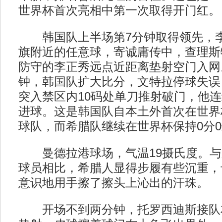
世界杯首次亮相中第一次取得开门红。
韩国队上半场第7分钟取得领先，李
旗附近的任意球，寄诚庸传中，查理斯
防守的李正秀远点近距离垫射空门入网
钟，韩国队扩大比分，文特拉停球失误
突入禁区内10码处单刀推射破门，他
进球。这是韩国队自本土外首次在世界
球队，而希腊队继续在世界杯保持0分
曼德拉港球场，气温19摄氏度。与
球员相比，希腊人显得步履有些沉重，
意识地用手擦了擦头上沁出的汗珠。
开场不到两分钟，托罗西迪斯接队