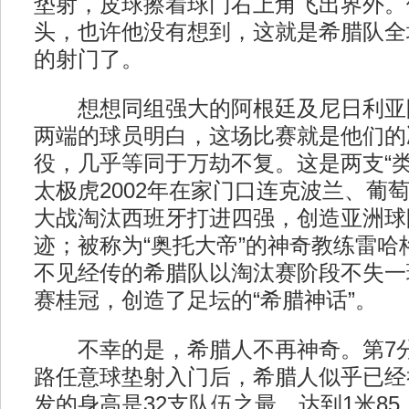
垫射，皮球擦着球门右上角飞出界外。
头，也许他没有想到，这就是希腊队全
的射门了。
想想同组强大的阿根廷及尼日利亚
两端的球员明白，这场比赛就是他们的
役，几乎等同于万劫不复。这是两支“类
太极虎2002年在家门口连克波兰、葡
大战淘汰西班牙打进四强，创造亚洲球
迹；被称为“奥托大帝”的神奇教练雷哈格
不见经传的希腊队以淘汰赛阶段不失一
赛桂冠，创造了足坛的“希腊神话”。
不幸的是，希腊人不再神奇。第7分
路任意球垫射入门后，希腊人似乎已经
发的身高是32支队伍之最，达到1米8