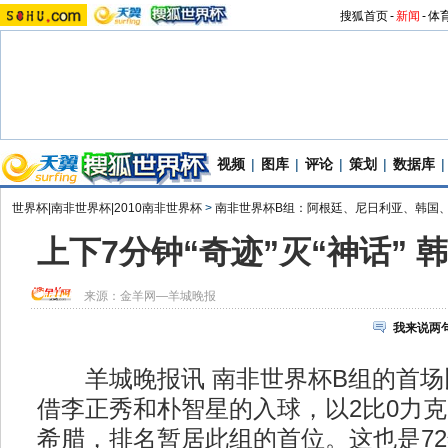
搜狐首页
-
新闻
-
体
视频
|
图库
|
评论
|
策划
|
数据库
|
世界杯|南非世界杯|2010南非世界杯
>
南非世界杯B组：阿根廷、尼日利亚、韩国
上下7分钟“奇迹”灭“神话” 
来源：
金羊网—羊城晚报
我来说两
羊城晚报讯 南非世界杯B组的首场
借李正秀和朴智星的入球，以2比0力克2
希腊，排名暂居此组的首位。这也是7