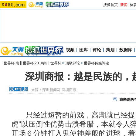
搜狐首页
-
新闻
-
体
视频
|
图库
|
评论
|
策划
|
数据库
|
世界杯|南非世界杯|2010南非世界杯
>
顶级评论
>
世界杯传媒评论
深圳商报：越是民族的，
来源：
深圳新闻网-深圳商报
我来说两
只经过短暂的前戏，高潮就已经提前
虎”以压倒性优势击溃希腊，本就令人
开场６分钟打入鬼使神差般的进球，着