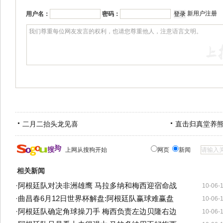
新用户注册
用户名：
密码：
二月二抬头龙见喜
直击归真堂养
上网从搜狗开始
网页
新闻
相关新闻
·
阿根廷队对决非洲雄鹰 马拉多纳和梅西迎宿命战
10-06-
·
曲昌春6月12日世界杯解盘:阿根廷队赢球难赢盘
10-06-
·
阿根廷队确定角球操刀手 梅西负责左边贝隆右边
10-06-