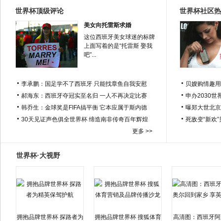
世界杯顶级评论
世界杯社区热
美女向托雷斯求婚
这位西班牙美女球迷的标牌
上面写着的是“托雷斯 娶我
吧”...
李承鹏：国足学不了西班牙 只能找章鱼自我安慰
贝嫂购情趣用
郝海东：西班牙夺冠实至名归 一人不再决定比赛
申办2030世
韩乔生：金球奖是FIFA搞平衡 它本应属于斯内德
曝郑大世北京
30天见证声色俱全世界杯 缔造南非传奇百年辉煌
死敌变“新欢
更多 >>
世界杯·大视野
拥抱品牌世界杯 探路者为
拥抱品牌世界杯 搜狐体育
高清图：西班牙阿