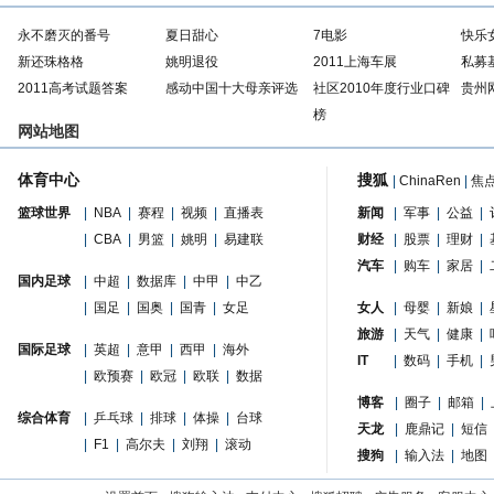
永不磨灭的番号
夏日甜心
7电影
快乐
新还珠格格
姚明退役
2011上海车展
私募
2011高考试题答案
感动中国十大母亲评选
社区2010年度行业口碑
贵州
榜
网站地图
体育中心
搜狐
|
ChinaRen
|
焦
篮球世界
|
NBA
|
赛程
|
视频
|
直播表
新闻
|
军事
|
公益
|
|
CBA
|
男篮
|
姚明
|
易建联
财经
|
股票
|
理财
|
汽车
|
购车
|
家居
|
国内足球
|
中超
|
数据库
|
中甲
|
中乙
|
国足
|
国奥
|
国青
|
女足
女人
|
母婴
|
新娘
|
旅游
|
天气
|
健康
|
国际足球
|
英超
|
意甲
|
西甲
|
海外
IT
|
数码
|
手机
|
|
欧预赛
|
欧冠
|
欧联
|
数据
博客
|
圈子
|
邮箱
|
综合体育
|
乒乓球
|
排球
|
体操
|
台球
天龙
|
鹿鼎记
|
短信
|
F1
|
高尔夫
|
刘翔
|
滚动
搜狗
|
输入法
|
地图