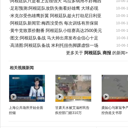
·
阿根廷队只是看上去很强大 马拉多纳用不好梅西
10-06-
·
足彩预测:阿根廷队攻防失衡看好雄鹰 大球必现
10-06-
·
米克尔受伤雄鹰折翼 阿根廷队趁火打劫尼日利亚
10-06-
·
阿根廷队新闻官:梅西没受伤 每次训练有所保留
10-06-
·
黄牛党致票价翻番 阿根廷队小组赛高达2500美元
10-06-
·
图文:阿根廷队备战 马大帅出席发布会信心十足
10-06-
·
高清图:阿根廷队备战 米利托扭伤脚踝虚惊一场
10-06-
更多关于
阿根廷队 商报
的新闻>
相关视频新闻
上海公共场所开始全面
甘肃天水被艾滋村民告
龚如心与家翁争产
控烟
疾控部门赔310万
控伪造文书罪