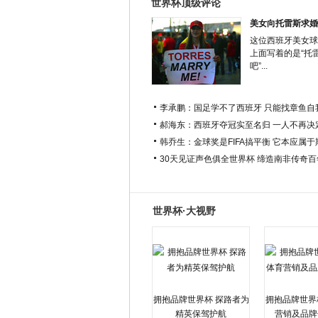
世界杯顶级评论
美女向托雷斯求婚
这位西班牙美女球
上面写着的是“托
吧”...
李承鹏：国足学不了西班牙 只能找章鱼自
郝海东：西班牙夺冠实至名归 一人不再决
韩乔生：金球奖是FIFA搞平衡 它本应属
30天见证声色俱全世界杯 缔造南非传奇
世界杯·大视野
拥抱品牌世界杯 探路者为
拥抱品牌世界
精英保驾护航
营销及品牌