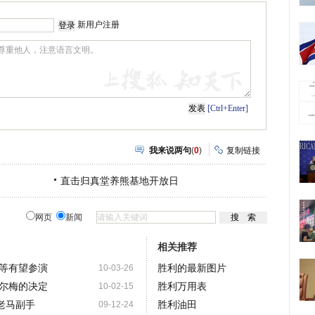
网
瓣
新用户注册
[Ctrl+Enter]
我来说两句
(
0
)
复制链接
直击归真堂养熊基地开放日
网页
新闻
相关推荐
等有望参演
胜利的最新图片
10-03-26
尔梅的决定
胜利万用表
10-02-15
老马副手
胜利油田
09-12-24