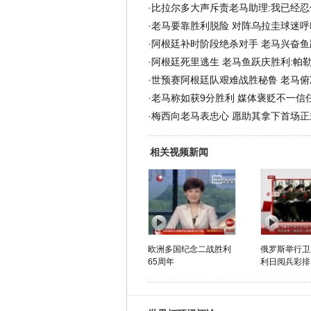
·
比拉尔多大声斥责老马助理:我已经忍
·
老马要靠胜利脱险 对阵乌拉圭球迷呼
·
阿根廷补时阶段绝杀对手 老马兴奋鱼
·
阿根廷死里逃生 老马鱼跃庆胜利:帕
·
世预赛阿根廷队艰难战胜秘鲁 老马俯
·
老马称如获9分胜利 媒体褒贬不一信
·
梅西向老马表忠心 愿助其拿下首场正
相关视频新闻
欧洲多国纪念二战胜利
俄罗斯举行卫
65周年
利日阅兵彩排