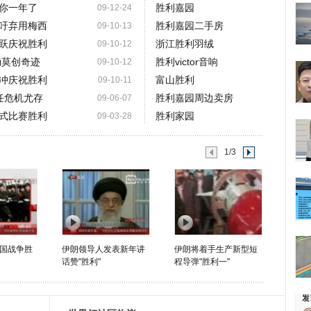
你一年了
胜利嘉园
09-12-24
吁弃用梅西
胜利嘉园二手房
09-10-13
跃庆祝胜利
浙江胜利羽绒
09-10-12
勒莫创奇迹
胜利victor音响
09-10-12
冲庆祝胜利
富山胜利
09-10-11
任危机尤存
胜利嘉园周边卖房
09-06-07
式比赛胜利
胜利家园
09-03-28
1/3
国战争胜
伊朗领导人发表新年讲
伊朗将着手生产新型短
话赞"胜利"
程导弹"胜利一"