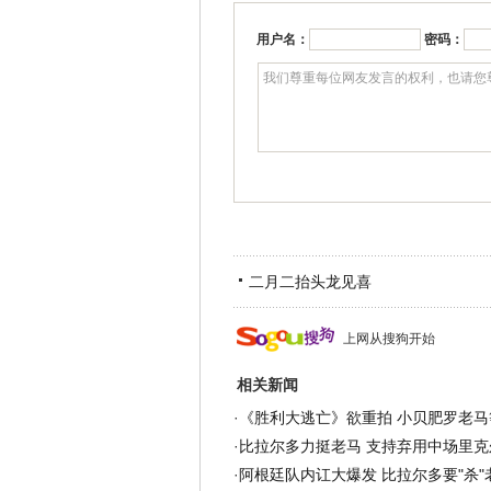
用户名：
密码：
二月二抬头龙见喜
上网从搜狗开始
相关新闻
·
《胜利大逃亡》欲重拍 小贝肥罗老马
·
比拉尔多力挺老马 支持弃用中场里克
·
阿根廷队内讧大爆发 比拉尔多要"杀"