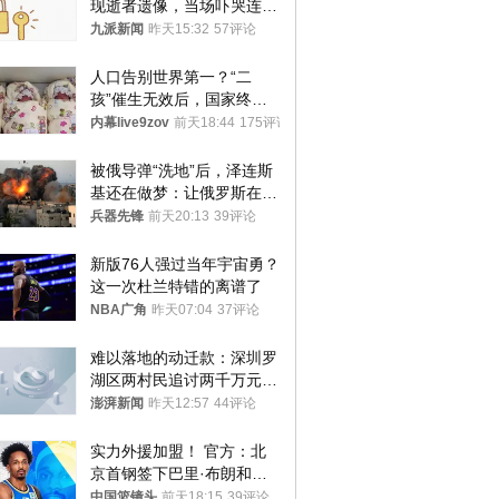
现逝者遗像，当场吓哭连夜
搬离，房东退还押金
九派新闻
昨天15:32
57评论
人口告别世界第一？“二
孩”催生无效后，国家终于
向住房出手了！
内幕live9zov
前天18:44
175评论
被俄导弹“洗地”后，泽连斯
基还在做梦：让俄罗斯在冬
季前求和？
兵器先锋
前天20:13
39评论
新版76人强过当年宇宙勇？
这一次杜兰特错的离谱了
NBA广角
昨天07:04
37评论
难以落地的动迁款：深圳罗
湖区两村民追讨两千万元动
迁款八年未果
澎湃新闻
昨天12:57
44评论
实力外援加盟！ 官方：北
京首钢签下巴里·布朗和桑
普森
中国篮镜头
前天18:15
39评论