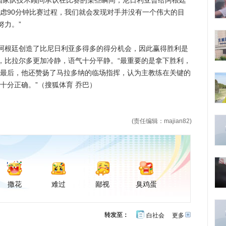
家队技术顾问承认在比赛的某些瞬间，尼日利亚曾给阿根廷
考虑90分钟比赛过程，我们就会发现对手并没有一个伟大的目
努力。”
根廷创造了比尼日利亚多得多的得分机会，因此赢得胜利是
，比拉尔多更加冷静，语气十分平静。“最重要的是拿下胜利，
”最后，他还赞扬了马拉多纳的临场指挥，认为主教练在关键的
十分正确。”（搜狐体育 乔巴）
(责任编辑：majian82)
撒花
难过
鄙视
臭鸡蛋
转发至：
白社会
更多
开
心
豆