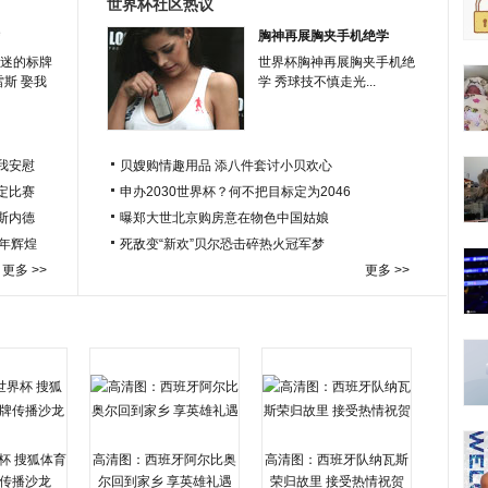
世界杯社区热议
胸神再展胸夹手机绝学
迷的标牌
世界杯胸神再展胸夹手机绝
雷斯 娶我
学 秀球技不慎走光...
我安慰
贝嫂购情趣用品 添八件套讨小贝欢心
定比赛
申办2030世界杯？何不把目标定为2046
于斯内德
曝郑大世北京购房意在物色中国姑娘
百年辉煌
死敌变“新欢”贝尔恐击碎热火冠军梦
更多 >>
更多 >>
杯 搜狐体育
高清图：西班牙阿尔比奥
高清图：西班牙队纳瓦斯
传播沙龙
尔回到家乡 享英雄礼遇
荣归故里 接受热情祝贺