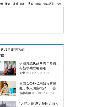
频
-
播客
-
微博
-
邮件
-
博客
-
BBS
-
我说两句
-
搜狗
根廷VS尼日利亚动态
评榜
伊朗总统执政两周年专访：
与新领袖联络困难
知世
昨天19:00
23评论
泰国女公务员精致妆容爆
红，本人回应批评：不喜欢
就别看
观察者网
昨天18:32
43评论
“天津之眼”摩天轮附近两人