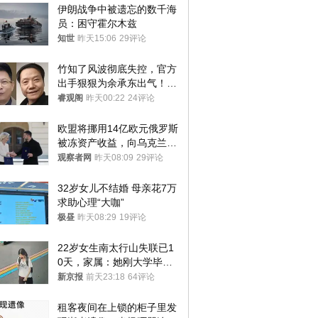
伊朗战争中被遗忘的数千海
员：困守霍尔木兹
知世
昨天15:06
29评论
竹知了风波彻底失控，官方
出手狠狠为余承东出气！雷
军果然没说错
睿观阁
昨天00:22
24评论
欧盟将挪用14亿欧元俄罗斯
被冻资产收益，向乌克兰提
供援助
观察者网
昨天08:09
29评论
32岁女儿不结婚 母亲花7万
求助心理“大咖”
极昼
昨天08:29
19评论
22岁女生南太行山失联已1
0天，家属：她刚大学毕业
想到山里旅行
新京报
前天23:18
64评论
租客夜间在上锁的柜子里发