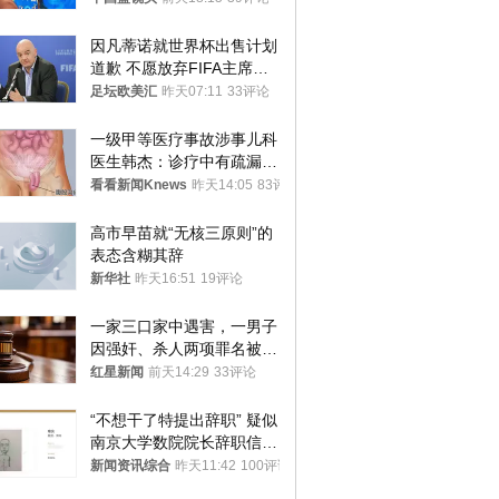
因凡蒂诺就世界杯出售计划
道歉 不愿放弃FIFA主席职
位
足坛欧美汇
昨天07:11
33评论
一级甲等医疗事故涉事儿科
医生韩杰：诊疗中有疏漏，
我认错，但不能认罪
看看新闻Knews
昨天14:05
83评论
高市早苗就“无核三原则”的
表态含糊其辞
新华社
昨天16:51
19评论
一家三口家中遇害，一男子
因强奸、杀人两项罪名被判
死缓 最高检介入后改判无
红星新闻
前天14:29
33评论
罪
“不想干了特提出辞职” 疑似
南京大学数院院长辞职信流
传 院方回应
新闻资讯综合
昨天11:42
100评论