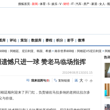
搜狐首页
-
新闻
-
体育
-
S
-
娱乐
-
V
-
财经
-
IT
-
汽车
-
房产
-
家居
-
女人
-
视
图库
|
评论
|
策划
|
数据库
|
赛程
|
积分
|
射手
|
微博
杯B组：阿根廷、尼日利亚、韩国、希腊
>
南非世界杯B组：阿根廷VS尼日利亚
>
阿
热
遗憾只进一球 赞老马临场指挥
2010年06月13日01:15
大
中
我来说两句
(
0
)
复制链接
小
阿根廷顺利迎来了开门红，负责辅佐马拉多纳的老帅比拉尔多
义与价值。