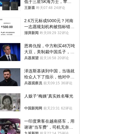
低于三星SK海力士，苹果
失去了议价权
王新喜
昨天07:48
24评论
2.6万元标成5000元？河南
一志愿规划机构被指标错学
费致考生复读
澎湃新闻
昨天09:29
32评论
恩将仇报，中方刚买48万吨
大豆，美制裁中国瓜子，布
林肯措辞变了
兵器展望
前天16:58
20评论
泽连斯基谈到中国，当场就
给众人下了指示，他对中国
和中乌关系，显然又有了新
兵器观察员
前天09:15
36评论
的想法
人贩子“梅姨”真实姓名曝光
中国新闻网
前天23:31
62评论
一印度乘客在越南搭车，用
谢谢“当车费”，司机无奈发
笑；印度网友：不代表印度
九派新闻
前天22:14
75评论