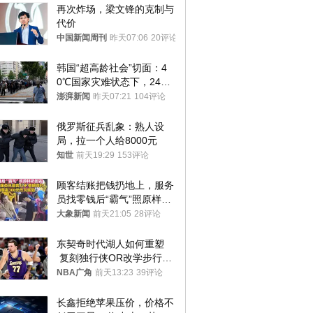
再次炸场，梁文锋的克制与
代价
中国新闻周刊
昨天07:06
20评论
韩国“超高龄社会”切面：4
0℃国家灾难状态下，2400
名首尔老人还在巷子里收废
澎湃新闻
昨天07:21
104评论
纸
俄罗斯征兵乱象：熟人设
局，拉一个人给8000元
知世
前天19:29
153评论
顾客结账把钱扔地上，服务
员找零钱后“霸气”照原样扔
回去
大象新闻
前天21:05
28评论
东契奇时代湖人如何重塑
 复刻独行侠OR改学步行
者？
NBA广角
前天13:23
39评论
长鑫拒绝苹果压价，价格不