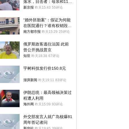
落水，目击者：母亲和11岁
儿子先后被打捞上岸
新京报
昨天15:43
55评论
“婚外胚胎案”：假证为何能
在医院通行？谁有权销毁胚
胎？
南方都市报
昨天15:29
25评论
俄罗斯政客逃往法国 此前
曾公开挑战普京
知世
昨天18:38
67评论
宇树科技发行价150.8元
澎湃新闻
昨天19:11
83评论
伊朗总统：最高领袖决策过
程遭人利用
海外网
昨天15:09
93评论
外交部发言人就广岛核爆81
周年答记者问
新华社
昨天19:45
39评论