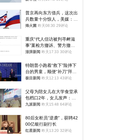
普京再向东方借兵，这次出
兵数量十分惊人，美媒：俄
朝要动真格？
烽火菌
昨天08:30
29评论
重庆“代人信访被判寻衅滋
事”案检方撤诉、警方撤
案，两被告人获国赔
澎湃新闻
昨天17:33
30评论
特朗普小跑着“救下”险摔下
台的男童，顺便“补刀”拜
登：“我可不想他像拜登一
极目新闻
昨天12:13
43评论
样摔下来”
父母为陪女儿在大学食堂承
包档口2年，女儿发声：初
衷是为了陪伴，毕业后将不
九派新闻
昨天15:48
64评论
再营业
80后女柜员“逆袭”，获聘42
00亿银行副行长
红星新闻
昨天13:20
32评论