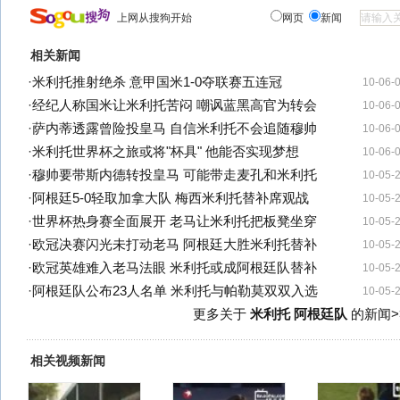
上网从搜狗开始
网页
新闻
相关新闻
·
米利托推射绝杀 意甲国米1-0夺联赛五连冠
10-06-
·
经纪人称国米让米利托苦闷 嘲讽蓝黑高官为转会
10-06-
·
萨内蒂透露曾险投皇马 自信米利托不会追随穆帅
10-06-
·
米利托世界杯之旅或将"杯具" 他能否实现梦想
10-06-
·
穆帅要带斯内德转投皇马 可能带走麦孔和米利托
10-05-
·
阿根廷5-0轻取加拿大队 梅西米利托替补席观战
10-05-
·
世界杯热身赛全面展开 老马让米利托把板凳坐穿
10-05-
·
欧冠决赛闪光未打动老马 阿根廷大胜米利托替补
10-05-
·
欧冠英雄难入老马法眼 米利托或成阿根廷队替补
10-05-
·
阿根廷队公布23人名单 米利托与帕勒莫双双入选
10-05-
更多关于
米利托 阿根廷队
的新闻>
相关视频新闻