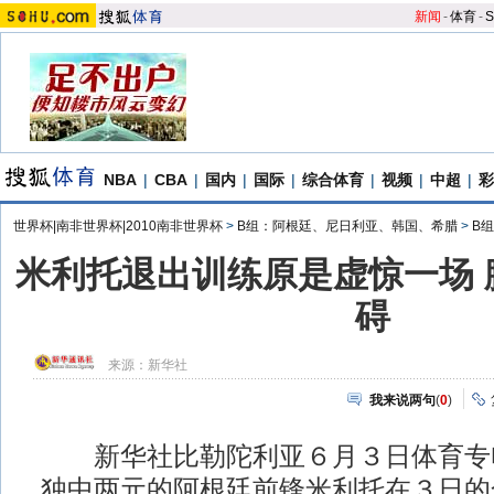
新闻
-
体育
-
S
NBA
|
CBA
|
国内
|
国际
|
综合体育
|
视频
|
中超
|
彩
世界杯|南非世界杯|2010南非世界杯
>
B组：阿根廷、尼日利亚、韩国、希腊
>
B
米利托退出训练原是虚惊一场 
碍
来源：
新华社
我来说两句
(
0
)
新华社比勒陀利亚６月３日体育专电
独中两元的阿根廷前锋米利托在３日的