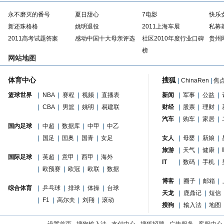
永不磨灭的番号
夏日甜心
7电影
快乐
新还珠格格
姚明退役
2011上海车展
私募
2011高考试题答案
感动中国十大母亲评选
社区2010年度行业口碑
贵州
榜
网站地图
体育中心
搜狐
|
ChinaRen
|
焦
篮球世界
|
NBA
|
赛程
|
视频
|
直播表
新闻
|
军事
|
公益
|
|
CBA
|
男篮
|
姚明
|
易建联
财经
|
股票
|
理财
|
汽车
|
购车
|
家居
|
国内足球
|
中超
|
数据库
|
中甲
|
中乙
|
国足
|
国奥
|
国青
|
女足
女人
|
母婴
|
新娘
|
旅游
|
天气
|
健康
|
国际足球
|
英超
|
意甲
|
西甲
|
海外
IT
|
数码
|
手机
|
|
欧预赛
|
欧冠
|
欧联
|
数据
博客
|
圈子
|
邮箱
|
综合体育
|
乒乓球
|
排球
|
体操
|
台球
天龙
|
鹿鼎记
|
短信
|
F1
|
高尔夫
|
刘翔
|
滚动
搜狗
|
输入法
|
地图