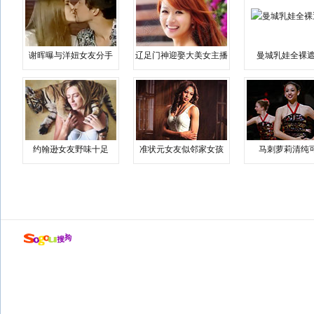
谢晖曝与洋妞女友分手
辽足门神迎娶大美女主播
曼城乳娃全裸遮
约翰逊女友野味十足
准状元女友似邻家女孩
马刺萝莉清纯