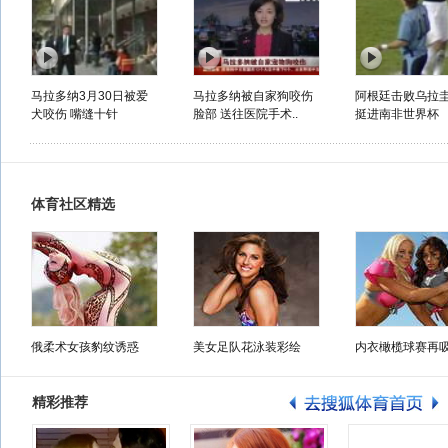
马拉多纳3月30日被爱
马拉多纳被自家狗咬伤
阿根廷击败乌拉
犬咬伤 嘴缝十针
脸部 送往医院手术..
挺进南非世界杯
体育社区精选
俄柔术女孩豹纹诱惑
美女足队花泳装彩绘
内衣橄榄球赛再
精彩推荐