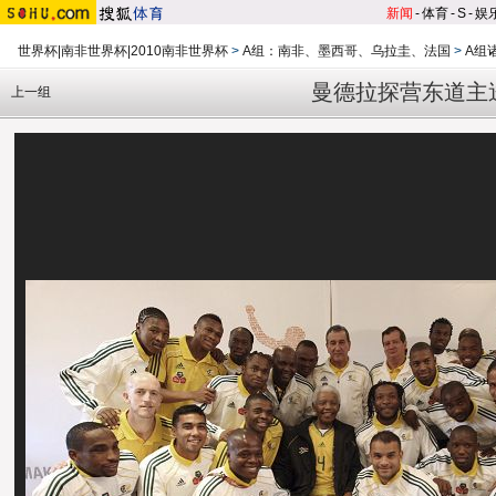
新闻
-
体育
-
S
-
娱
世界杯|南非世界杯|2010南非世界杯
>
A组：南非、墨西哥、乌拉圭、法国
>
A组
曼德拉探营东道主送
上一组