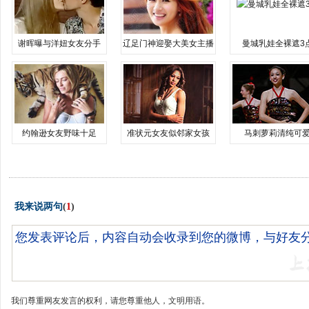
谢晖曝与洋妞女友分手
辽足门神迎娶大美女主播
曼城乳娃全裸遮3
约翰逊女友野味十足
准状元女友似邻家女孩
马刺萝莉清纯可
我来说两句
(
1
)
我们尊重网友发言的权利，请您尊重他人，文明用语。